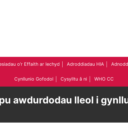
siadau o’r Effaith ar Iechyd
Adroddiadau HIA
Adnodd
Cynllunio Gofodol
Cysylltu â ni
WHO CC
u awdurdodau lleol i gynllu