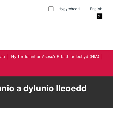
Hygyrchedd
English
au
Hyfforddiant ar Asesu’r Effaith ar Iechyd (HIA)
nio a dylunio lleoedd