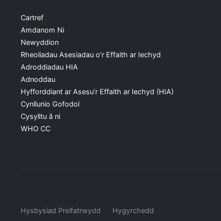
Cartref
Amdanom Ni
Newyddion
Rheoliadau Asesiadau o’r Effaith ar Iechyd
Adroddiadau HIA
Adnoddau
Hyfforddiant ar Asesu’r Effaith ar Iechyd (HIA)
Cynllunio Gofodol
Cysylltu â ni
WHO CC
Hysbysiad Preifatrwydd
Hygyrchedd