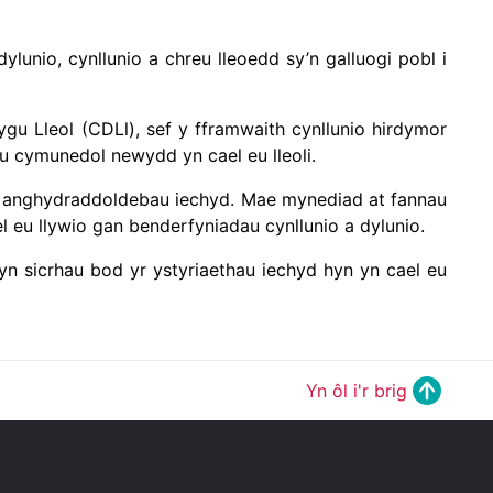
lunio, cynllunio a chreu lleoedd sy’n galluogi pobl i
gu Lleol (CDLl), sef y fframwaith cynllunio hirdymor
au cymunedol newydd yn cael eu lleoli.
hau anghydraddoldebau iechyd. Mae mynediad at fannau
el eu llywio gan benderfyniadau cynllunio a dylunio.
n sicrhau bod yr ystyriaethau iechyd hyn yn cael eu
Yn ôl i'r brig