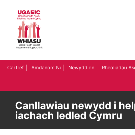
Cartref
Amdanom Ni
Newyddion
Rheoliadau Ase
Canllawiau newydd i help
iachach ledled Cymru