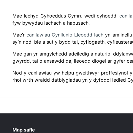
Mae Iechyd Cyhoeddus Cymru wedi cyhoeddi
canll
fyw bywydau iachach a hapusach.
Mae’r
canllawiau Cynllunio Lleoedd Iach
yn amlinellu
sy’n nodi ble a sut y bydd tai, cyflogaeth, cyfleuste
Mae gan yr amgylchedd adeiledig a naturiol ddylanwa
gwyrdd, tai o ansawdd da, lleoedd diogel ar gyfer cerd
Nod y canllawiau yw helpu gweithwyr proffesiynol y
rhoi wrth wraidd datblygiadau yn y dyfodol ledled C
Map safle