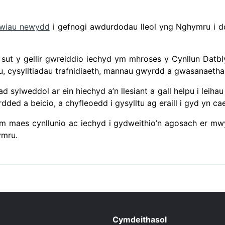
awiau newydd
i gefnogi awdurdodau lleol yng Nghymru i ddy
 sut y gellir gwreiddio iechyd ym mhroses y Cynllun Datbly
rau, cysylltiadau trafnidiaeth, mannau gwyrdd a gwasanaeth
d sylweddol ar ein hiechyd a’n llesiant a gall helpu i lei
ded a beicio, a chyfleoedd i gysylltu ag eraill i gyd yn ca
m maes cynllunio ac iechyd i gydweithio’n agosach er mwy
ymru.
Cymdeithasol