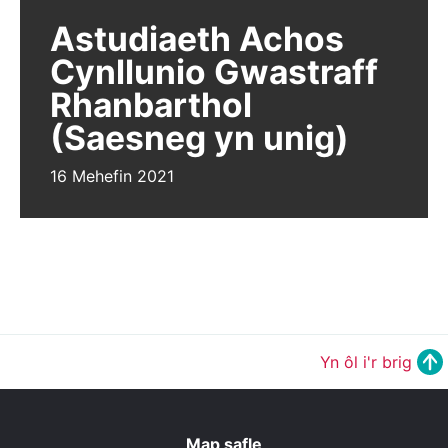
Astudiaeth Achos
Cynllunio Gwastraff
Rhanbarthol
(Saesneg yn unig)
16 Mehefin 2021
Yn ôl i'r brig
Map safle