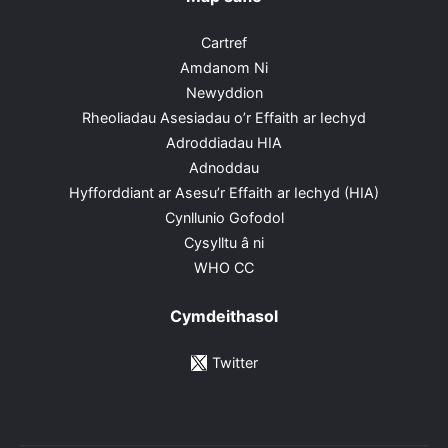
Cartref
Amdanom Ni
Newyddion
Rheoliadau Asesiadau o’r Effaith ar Iechyd
Adroddiadau HIA
Adnoddau
Hyfforddiant ar Asesu’r Effaith ar Iechyd (HIA)
Cynllunio Gofodol
Cysylltu â ni
WHO CC
Cymdeithasol
Twitter