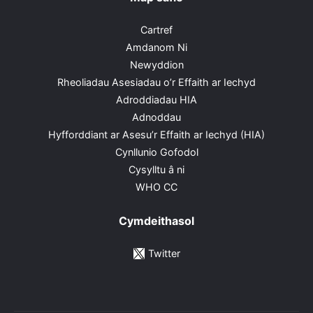
Cartref
Amdanom Ni
Newyddion
Rheoliadau Asesiadau o’r Effaith ar Iechyd
Adroddiadau HIA
Adnoddau
Hyfforddiant ar Asesu’r Effaith ar Iechyd (HIA)
Cynllunio Gofodol
Cysylltu â ni
WHO CC
Cymdeithasol
Twitter