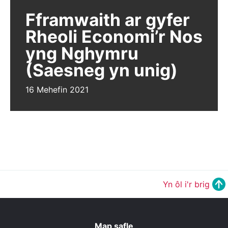
Fframwaith ar gyfer
Rheoli Economi’r Nos
yng Nghymru
(Saesneg yn unig)
16 Mehefin 2021
Yn ôl i'r brig
Map safle