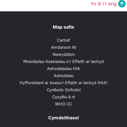
Yn ôl i'r brig
Map safle
Cartref
Amdanom Ni
Newyddion
Rheoliadau Asesiadau o’r Effaith ar Iechyd
Adroddiadau HIA
Adnoddau
Hyfforddiant ar Asesu’r Effaith ar Iechyd (HIA)
Cynllunio Gofodol
Cysylltu â ni
WHO CC
Cymdeithasol