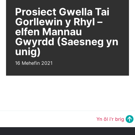
Prosiect Gwella Tai
Gorllewin y Rhyl –
elfen Mannau
Gwyrdd (Saesneg yn
unig)
16 Mehefin 2021
Yn ôl i'r brig