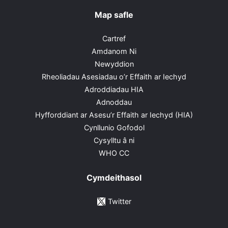
Map safle
Cartref
Amdanom Ni
Newyddion
Rheoliadau Asesiadau o’r Effaith ar Iechyd
Adroddiadau HIA
Adnoddau
Hyfforddiant ar Asesu’r Effaith ar Iechyd (HIA)
Cynllunio Gofodol
Cysylltu â ni
WHO CC
Cymdeithasol
Twitter