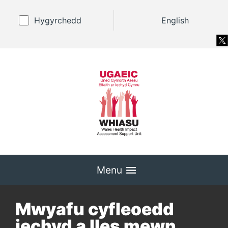
Hygyrchedd
English
Menu
Mwyafu cyfleoedd
iechyd a lles mewn