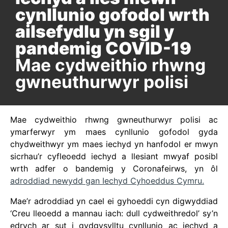
cynllunio gofodol wrth
ailsefydlu yn sgil y
pandemig COVID-19
Mae cydweithio rhwng
gwneuthurwyr polisi
Mae cydweithio rhwng gwneuthurwyr polisi ac
ymarferwyr ym maes cynllunio gofodol gyda
chydweithwyr ym maes iechyd yn hanfodol er mwyn
sicrhau’r cyfleoedd iechyd a llesiant mwyaf posibl
wrth adfer o bandemig y Coronafeirws, yn ôl
adroddiad newydd gan Iechyd Cyhoeddus Cymru.
Mae’r adroddiad yn cael ei gyhoeddi cyn digwyddiad
‘Creu lleoedd a mannau iach: dull cydweithredol’ sy’n
edrych ar sut i gydgysylltu cynllunio ac iechyd a