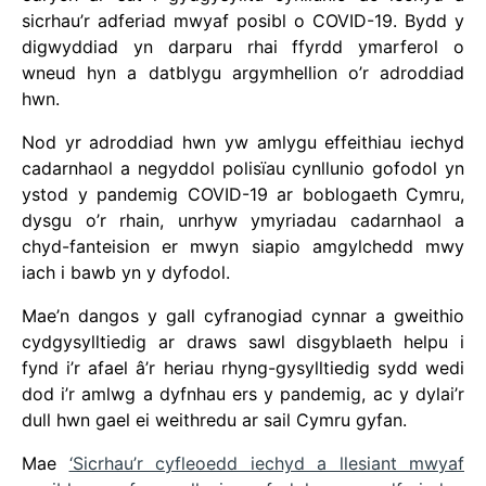
sicrhau’r adferiad mwyaf posibl o COVID-19. Bydd y
digwyddiad yn darparu rhai ffyrdd ymarferol o
wneud hyn a datblygu argymhellion o’r adroddiad
hwn.
Nod yr adroddiad hwn yw amlygu effeithiau iechyd
cadarnhaol a negyddol polisïau cynllunio gofodol yn
ystod y pandemig COVID-19 ar boblogaeth Cymru,
dysgu o’r rhain, unrhyw ymyriadau cadarnhaol a
chyd-fanteision er mwyn siapio amgylchedd mwy
iach i bawb yn y dyfodol.
Mae’n dangos y gall cyfranogiad cynnar a gweithio
cydgysylltiedig ar draws sawl disgyblaeth helpu i
fynd i’r afael â’r heriau rhyng-gysylltiedig sydd wedi
dod i’r amlwg a dyfnhau ers y pandemig, ac y dylai’r
dull hwn gael ei weithredu ar sail Cymru gyfan.
Mae
‘Sicrhau’r cyfleoedd iechyd a llesiant mwyaf