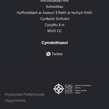
Adroddiadau HIA
Adnoddau
Hyfforddiant ar Asesu’r Effaith ar Iechyd (HIA)
Cynllunio Gofodol
Cysylltu â ni
WHO CC
Cymdeithasol
Twitter
Hysbysiad Preifatrwydd
Hygyrchedd