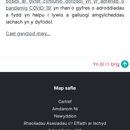
posibl ar gyfer cynllunio gofodol yn yr adferiad o
bandemig COVID-19’
yn rhan o gyfres o adroddiadau
a fydd yn helpu i lywio a galluogi amgylcheddau
iachach yn y dyfodol.
Cael gwybod mwy…
Yn ôl i'r brig
Map safle
Cartref
Amdanom Ni
Newyddion
Rheoliadau Asesiadau o’r Effaith ar Iechyd