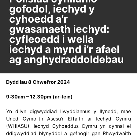
gofodol, iechyd y
cyhoedd a’r
gwasanaeth iechyd:
cyfleoedd i wella
iechyd a mynd i’r afael
ag anghydraddoldebau
Dydd Iau 8 Chwefror 2024
9:30am – 12.30pm (ar-lein)
Yn dilyn digwyddiad llwyddiannus y llynedd, mae
Uned Gymorth Asesu’r Effaith ar Iechyd Cymru
(WHIASU), Iechyd Cyhoeddus Cymru yn cynnal ei
ddigwyddiad blynyddol a gefnogir gan Rhwydwaith