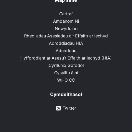
Map safle
Cartref
Amdanom Ni
Newyddion
Rheoliadau Asesiadau o’r Effaith ar Iechyd
Adroddiadau HIA
Adnoddau
Hyfforddiant ar Asesu’r Effaith ar Iechyd (HIA)
Cynllunio Gofodol
Cysylltu â ni
WHO CC
Cymdeithasol
Twitter