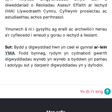
diweddariad o Reoliadau Asesu’r Effaith ar Iechyd
(HIA) Llywodraeth Cymru. Cyflwynir prosiectau ac
astudiaethau achos perthnasol.
Ymunwch â ni i gysylltu ag eraill ac archwilio’r heriau
a’r cyfleoedd i wneud y gorau o iechyd a llesiant.
Sut:
Bydd y digwyddiad hwn yn cael ei gynnal
ar-lein
YMA
. Fodd bynnag, rydym yn cydnabod gwerth
digwyddiadau wyneb yn wyneb a byddwn yn parhau
i adolygu sut y darperir digwyddiadau yn y dyfodol.
Yn ôl i'r brig