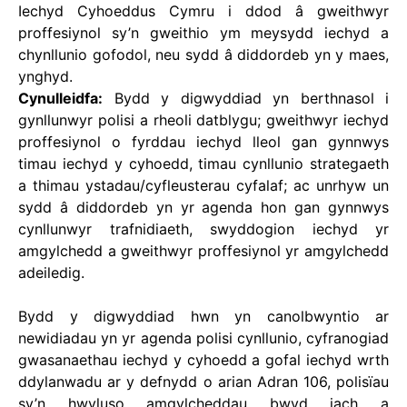
Iechyd Cyhoeddus Cymru i ddod â gweithwyr
proffesiynol sy’n gweithio ym meysydd iechyd a
chynllunio gofodol, neu sydd â diddordeb yn y maes,
ynghyd.
Cynulleidfa:
Bydd y digwyddiad yn berthnasol i
gynllunwyr polisi a rheoli datblygu; gweithwyr iechyd
proffesiynol o fyrddau iechyd lleol gan gynnwys
timau iechyd y cyhoedd, timau cynllunio strategaeth
a thimau ystadau/cyfleusterau cyfalaf; ac unrhyw un
sydd â diddordeb yn yr agenda hon gan gynnwys
cynllunwyr trafnidiaeth, swyddogion iechyd yr
amgylchedd a gweithwyr proffesiynol yr amgylchedd
adeiledig.
Bydd y digwyddiad hwn yn canolbwyntio ar
newidiadau yn yr agenda polisi cynllunio, cyfranogiad
gwasanaethau iechyd y cyhoedd a gofal iechyd wrth
ddylanwadu ar y defnydd o arian Adran 106, polisïau
sy’n hwyluso amgylcheddau bwyd iach a