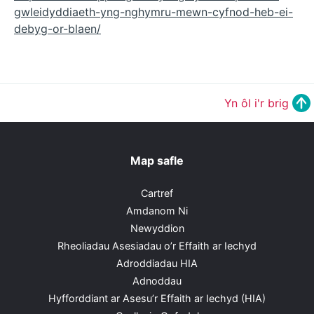
gwleidyddiaeth-yng-nghymru-mewn-cyfnod-heb-ei-
debyg-or-blaen/
Yn ôl i'r brig
Map safle
Cartref
Amdanom Ni
Newyddion
Rheoliadau Asesiadau o’r Effaith ar Iechyd
Adroddiadau HIA
Adnoddau
Hyfforddiant ar Asesu’r Effaith ar Iechyd (HIA)