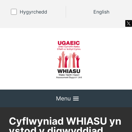
Hygyrchedd
English
Menu
Cyflwyniad WHIASU yn
ystod y digwyddiad