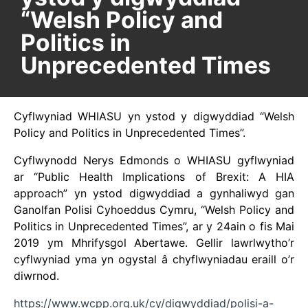
“Welsh Policy and
Politics in
Unprecedented Times
Cyflwyniad WHIASU yn ystod y digwyddiad “Welsh
Policy and Politics in Unprecedented Times”.
Cyflwynodd Nerys Edmonds o WHIASU gyflwyniad
ar “Public Health Implications of Brexit: A HIA
approach” yn ystod digwyddiad a gynhaliwyd gan
Ganolfan Polisi Cyhoeddus Cymru, “Welsh Policy and
Politics in Unprecedented Times”, ar y 24ain o fis Mai
2019 ym Mhrifysgol Abertawe. Gellir lawrlwytho’r
cyflwyniad yma yn ogystal â chyflwyniadau eraill o’r
diwrnod.
https://www.wcpp.org.uk/cy/digwyddiad/polisi-a-