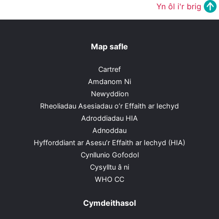
Yn ôl i'r brig
Map safle
Cartref
Amdanom Ni
Newyddion
Rheoliadau Asesiadau o’r Effaith ar Iechyd
Adroddiadau HIA
Adnoddau
Hyfforddiant ar Asesu’r Effaith ar Iechyd (HIA)
Cynllunio Gofodol
Cysylltu â ni
WHO CC
Cymdeithasol