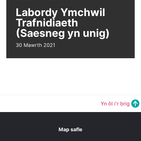
Labordy Ymchwil
Trafnidiaeth
(Saesneg yn unig)
30 Mawrth 2021
Yn ôl i'r brig
Map safle