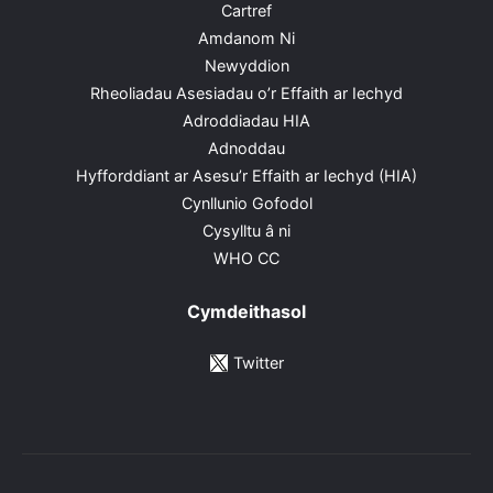
Cartref
Amdanom Ni
Newyddion
Rheoliadau Asesiadau o’r Effaith ar Iechyd
Adroddiadau HIA
Adnoddau
Hyfforddiant ar Asesu’r Effaith ar Iechyd (HIA)
Cynllunio Gofodol
Cysylltu â ni
WHO CC
Cymdeithasol
Twitter