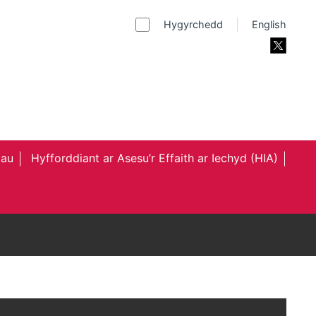
Hygyrchedd
English
au
Hyfforddiant ar Asesu’r Effaith ar Iechyd (HIA)