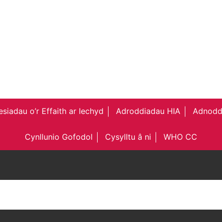
siadau o’r Effaith ar Iechyd
Adroddiadau HIA
Adnodd
Cynllunio Gofodol
Cysylltu â ni
WHO CC