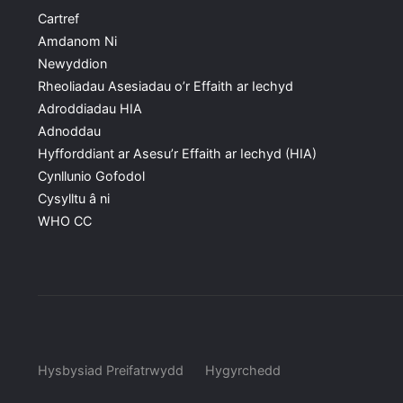
Cartref
Amdanom Ni
Newyddion
Rheoliadau Asesiadau o’r Effaith ar Iechyd
Adroddiadau HIA
Adnoddau
Hyfforddiant ar Asesu’r Effaith ar Iechyd (HIA)
Cynllunio Gofodol
Cysylltu â ni
WHO CC
Hysbysiad Preifatrwydd
Hygyrchedd