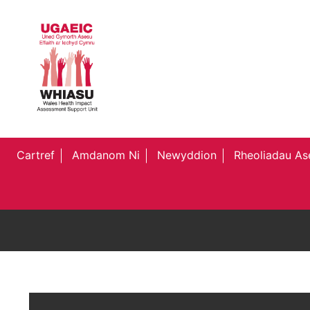
Cartref
Amdanom Ni
Newyddion
Rheoliadau Ase