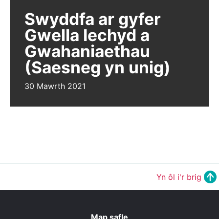
Swyddfa ar gyfer
Gwella Iechyd a
Gwahaniaethau
(Saesneg yn unig)
30 Mawrth 2021
Yn ôl i'r brig
Map safle