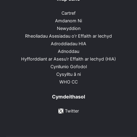
Cartref
Amdanom Ni
Newyddion
Rheoliadau Asesiadau o’r Effaith ar Iechyd
Adroddiadau HIA
Adnoddau
Hyfforddiant ar Asesu’r Effaith ar Iechyd (HIA)
Cynllunio Gofodol
Cysylltu â ni
WHO CC
Cymdeithasol
Twitter