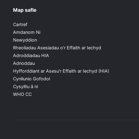
Map safle
Cartref
Amdanom Ni
Newyddion
Rheoliadau Asesiadau o’r Effaith ar Iechyd
Adroddiadau HIA
Adnoddau
Hyfforddiant ar Asesu’r Effaith ar Iechyd (HIA)
Cynllunio Gofodol
Cysylltu â ni
WHO CC