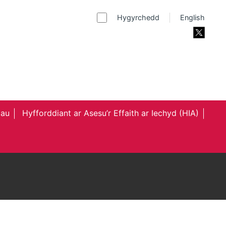
Hygyrchedd
English
au
Hyfforddiant ar Asesu’r Effaith ar Iechyd (HIA)