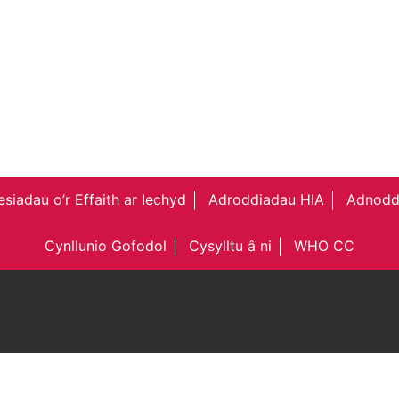
siadau o’r Effaith ar Iechyd
Adroddiadau HIA
Adnodd
Cynllunio Gofodol
Cysylltu â ni
WHO CC