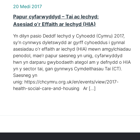
20 Medi 2017
Papur cyfarwyddyd – Tai ac Iechyd:
Asesiad o’r Effaith ar Iechyd (HIA)
Yn dilyn pasio Deddf Iechyd y Cyhoedd (Cymru) 2017,
sy’n cynnwys dyletswydd ar gyrff cyhoeddus i gynnal
asesiadau o’r effaith ar iechyd (HIA) mewn amgylchiadau
penodol, mae’r papur saesneg yn unig, cyfarwyddyd
hwn yn darparu gwybodaeth ategol am y defnydd o HIA
yn y sector tai, gan gynnwys Cymdeithasau Tai (CT).
Saesneg yn
unig: https://chcymru.org.uk/en/events/view/2017-
health-social-care-and-housing Ar […]