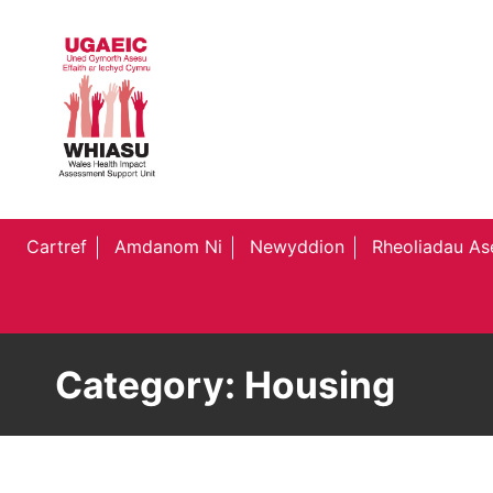
Cartref
Amdanom Ni
Newyddion
Rheoliadau Ase
Category:
Housing