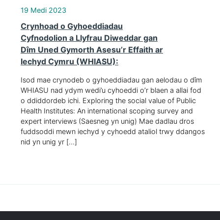
19 Medi 2023
Crynhoad o Gyhoeddiadau
Cyfnodolion a Llyfrau Diweddar gan
Dîm Uned Gymorth Asesu’r Effaith ar
Iechyd Cymru (WHIASU):
Isod mae crynodeb o gyhoeddiadau gan aelodau o dîm
WHIASU nad ydym wedi’u cyhoeddi o’r blaen a allai fod
o ddiddordeb ichi. Exploring the social value of Public
Health Institutes: An international scoping survey and
expert interviews (Saesneg yn unig) Mae dadlau dros
fuddsoddi mewn iechyd y cyhoedd ataliol trwy ddangos
nid yn unig yr […]