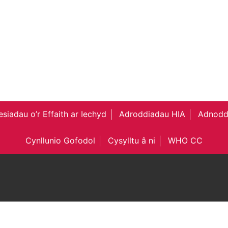
siadau o’r Effaith ar Iechyd
Adroddiadau HIA
Adnodd
Cynllunio Gofodol
Cysylltu â ni
WHO CC