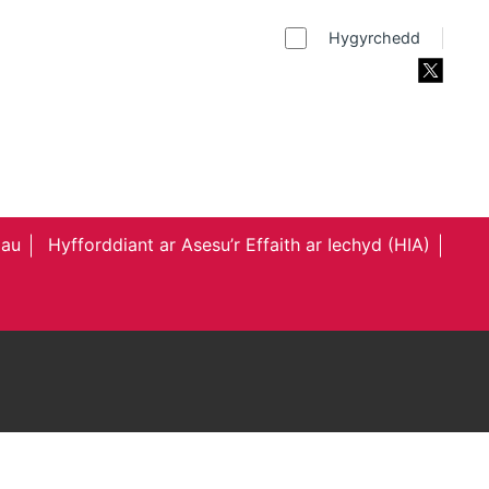
Hygyrchedd
au
Hyfforddiant ar Asesu’r Effaith ar Iechyd (HIA)