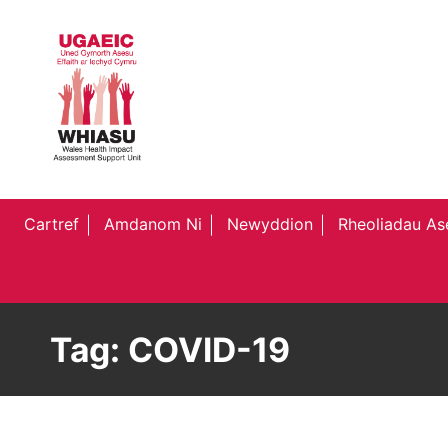
Cartref
Amdanom Ni
Newyddion
Rheoliadau Ase
Tag:
COVID-19