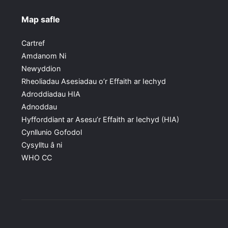
Map safle
Cartref
Amdanom Ni
Newyddion
Rheoliadau Asesiadau o’r Effaith ar Iechyd
Adroddiadau HIA
Adnoddau
Hyfforddiant ar Asesu’r Effaith ar Iechyd (HIA)
Cynllunio Gofodol
Cysylltu â ni
WHO CC