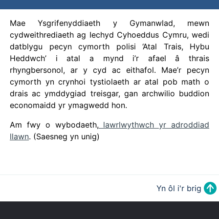
Mae Ysgrifenyddiaeth y Gymanwlad, mewn
cydweithrediaeth ag Iechyd Cyhoeddus Cymru, wedi
datblygu pecyn cymorth polisi ‘Atal Trais, Hybu
Heddwch’ i atal a mynd i’r afael â thrais
rhyngbersonol, ar y cyd ac eithafol. Mae’r pecyn
cymorth yn crynhoi tystiolaeth ar atal pob math o
drais ac ymddygiad treisgar, gan archwilio buddion
economaidd yr ymagwedd hon.
Am fwy o wybodaeth,
lawrlwythwch yr adroddiad
llawn
. (Saesneg yn unig)
Yn ôl i'r brig