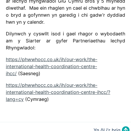
ar iechyd rhyngwladol GIG Cymru dros y 5 mlynedd
diwethaf. Mae ein rhaglen yn cael ei chwblhau ar hyn
o bryd a gofynnwn yn garedig i chi gadw’r dyddiad
hwn yn y calendr.
Dilynwch y cyswllt isod i gael rhagor o wybodaeth
am y Siarter ar gyfer Partneriaethau Iechyd
Rhyngwladol:
https://phwwhocc.co.uk/ih/our-work/the-
international-health-coordination-centre-
ihcc/
(Saesneg)
https://phwwhocc.co.uk/ih/our-work/the-
international-health-coordination-centre-ihcc/?
lang=cy
(Cymraeg)
Yn ôl i'r brig