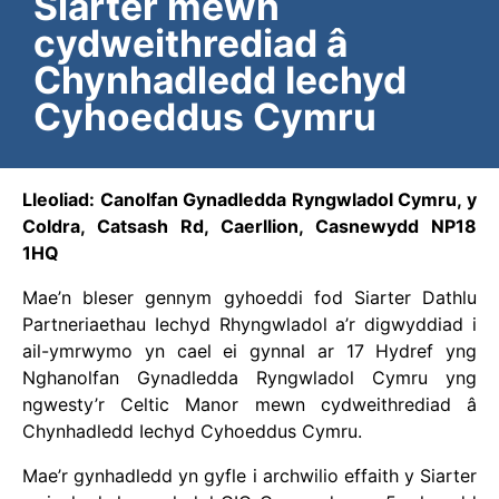
Siarter mewn
cydweithrediad â
Chynhadledd Iechyd
Cyhoeddus Cymru
Lleoliad: Canolfan Gynadledda Ryngwladol Cymru, y
Coldra, Catsash Rd, Caerllion, Casnewydd NP18
1HQ
Mae’n bleser gennym gyhoeddi fod Siarter Dathlu
Partneriaethau Iechyd Rhyngwladol a’r digwyddiad i
ail-ymrwymo yn cael ei gynnal ar 17 Hydref yng
Nghanolfan Gynadledda Ryngwladol Cymru yng
ngwesty’r Celtic Manor mewn cydweithrediad â
Chynhadledd Iechyd Cyhoeddus Cymru.
Mae’r gynhadledd yn gyfle i archwilio effaith y Siarter