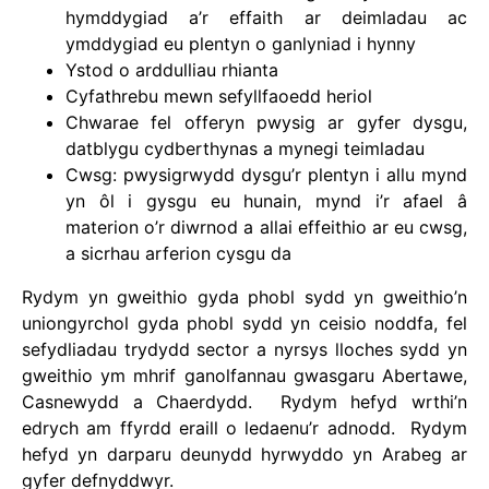
hymddygiad a’r effaith ar deimladau ac
ymddygiad eu plentyn o ganlyniad i hynny
Ystod o arddulliau rhianta
Cyfathrebu mewn sefyllfaoedd heriol
Chwarae fel offeryn pwysig ar gyfer dysgu,
datblygu cydberthynas a mynegi teimladau
Cwsg: pwysigrwydd dysgu’r plentyn i allu mynd
yn ôl i gysgu eu hunain, mynd i’r afael â
materion o’r diwrnod a allai effeithio ar eu cwsg,
a sicrhau arferion cysgu da
Rydym yn gweithio gyda phobl sydd yn gweithio’n
uniongyrchol gyda phobl sydd yn ceisio noddfa, fel
sefydliadau trydydd sector a nyrsys lloches sydd yn
gweithio ym mhrif ganolfannau gwasgaru Abertawe,
Casnewydd a Chaerdydd. Rydym hefyd wrthi’n
edrych am ffyrdd eraill o ledaenu’r adnodd. Rydym
hefyd yn darparu deunydd hyrwyddo yn Arabeg ar
gyfer defnyddwyr.