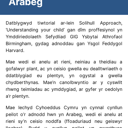
Arabeg
Datblygwyd tiwtorial ar-lein Solihull Approach,
‘Understanding your child’ gan dîm proffesiynol yn
Ymddiriedolaeth Sefydliad GIG Ysbytai Athrofaol
Birmingham, gydag adnoddau gan Ysgol Feddygol
Harvard.
Mae wedi ei anelu at rieni, neiniau a theidiau a
gofalwyr plant, ac yn ceisio gwella eu dealltwriaeth o
ddatblygiad eu plentyn, yn ogystal a gwella
chydberthynas. Mae’n canolbwyntio ar y cyswllt
rhwng teimladau ac ymddygiad, ar gyfer yr oedolyn
a’r plentyn.
Mae Iechyd Cyhoeddus Cymru yn cynnal cynllun
peilot o’r adnodd hwn yn Arabeg, wedi ei anelu at
rieni sy’n ceisio noddfa (ffoaduriaud neu geiswyr