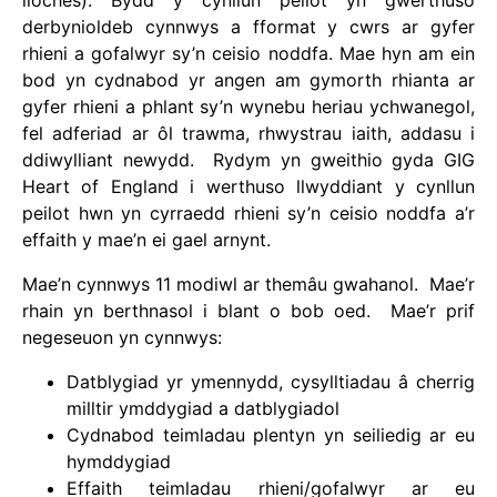
lloches). Bydd y cynllun peilot yn gwerthuso
derbynioldeb cynnwys a fformat y cwrs ar gyfer
rhieni a gofalwyr sy’n ceisio noddfa. Mae hyn am ein
bod yn cydnabod yr angen am gymorth rhianta ar
gyfer rhieni a phlant sy’n wynebu heriau ychwanegol,
fel adferiad ar ôl trawma, rhwystrau iaith, addasu i
ddiwylliant newydd. Rydym yn gweithio gyda GIG
Heart of England i werthuso llwyddiant y cynllun
peilot hwn yn cyrraedd rhieni sy’n ceisio noddfa a’r
effaith y mae’n ei gael arnynt.
Mae’n cynnwys 11 modiwl ar themâu gwahanol. Mae’r
rhain yn berthnasol i blant o bob oed. Mae’r prif
negeseuon yn cynnwys:
Datblygiad yr ymennydd, cysylltiadau â cherrig
milltir ymddygiad a datblygiadol
Cydnabod teimladau plentyn yn seiliedig ar eu
hymddygiad
Effaith teimladau rhieni/gofalwyr ar eu