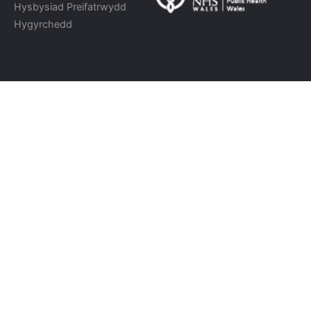
Hysbysiad Preifatrwydd
Hygyrchedd