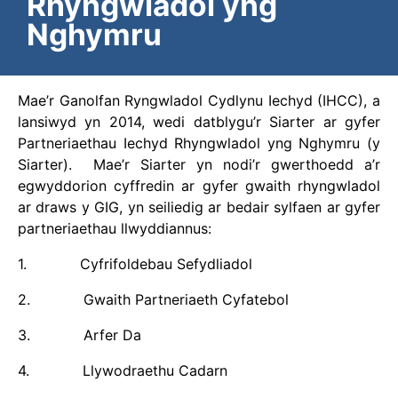
Rhyngwladol yng
Nghymru
Mae’r Ganolfan Ryngwladol Cydlynu Iechyd (IHCC), a
lansiwyd yn 2014, wedi datblygu’r Siarter ar gyfer
Partneriaethau Iechyd Rhyngwladol yng Nghymru (y
Siarter). Mae’r Siarter yn nodi’r gwerthoedd a’r
egwyddorion cyffredin ar gyfer gwaith rhyngwladol
ar draws y GIG, yn seiliedig ar bedair sylfaen ar gyfer
partneriaethau llwyddiannus:
1. Cyfrifoldebau Sefydliadol
2. Gwaith Partneriaeth Cyfatebol
3. Arfer Da
4. Llywodraethu Cadarn