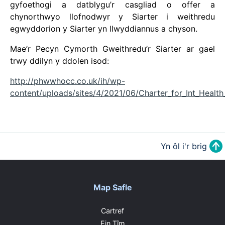
gyfoethogi a datblygu’r casgliad o offer a
chynorthwyo llofnodwyr y Siarter i weithredu
egwyddorion y Siarter yn llwyddiannus a chyson.
Mae’r Pecyn Cymorth Gweithredu’r Siarter ar gael
trwy ddilyn y ddolen isod:
http://phwwhocc.co.uk/ih/wp-
content/uploads/sites/4/2021/06/Charter_for_Int_Health
Yn ôl i'r brig
Map Safle
Cartref
Ein Tîm