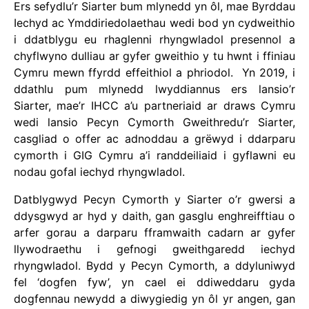
Ers sefydlu’r Siarter bum mlynedd yn ôl, mae Byrddau
Iechyd ac Ymddiriedolaethau wedi bod yn cydweithio
i ddatblygu eu rhaglenni rhyngwladol presennol a
chyflwyno dulliau ar gyfer gweithio y tu hwnt i ffiniau
Cymru mewn ffyrdd effeithiol a phriodol. Yn 2019, i
ddathlu pum mlynedd lwyddiannus ers lansio’r
Siarter, mae’r IHCC a’u partneriaid ar draws Cymru
wedi lansio Pecyn Cymorth Gweithredu’r Siarter,
casgliad o offer ac adnoddau a grëwyd i ddarparu
cymorth i GIG Cymru a’i randdeiliaid i gyflawni eu
nodau gofal iechyd rhyngwladol.
Datblygwyd Pecyn Cymorth y Siarter o’r gwersi a
ddysgwyd ar hyd y daith, gan gasglu enghreifftiau o
arfer gorau a darparu fframwaith cadarn ar gyfer
llywodraethu i gefnogi gweithgaredd iechyd
rhyngwladol. Bydd y Pecyn Cymorth, a ddyluniwyd
fel ‘dogfen fyw’, yn cael ei ddiweddaru gyda
dogfennau newydd a diwygiedig yn ôl yr angen, gan