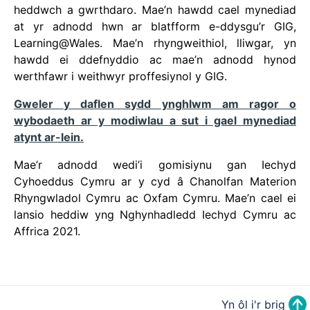
heddwch a gwrthdaro. Mae’n hawdd cael mynediad
at yr adnodd hwn ar blatfform e-ddysgu’r GIG,
Learning@Wales. Mae’n rhyngweithiol, lliwgar, yn
hawdd ei ddefnyddio ac mae’n adnodd hynod
werthfawr i weithwyr proffesiynol y GIG.
Gweler y daflen sydd ynghlwm am ragor o
wybodaeth ar y modiwlau a sut i gael mynediad
atynt ar-lein.
Mae’r adnodd wedi’i gomisiynu gan Iechyd
Cyhoeddus Cymru ar y cyd â Chanolfan Materion
Rhyngwladol Cymru ac Oxfam Cymru. Mae’n cael ei
lansio heddiw yng Nghynhadledd Iechyd Cymru ac
Affrica 2021.
Yn ôl i'r brig