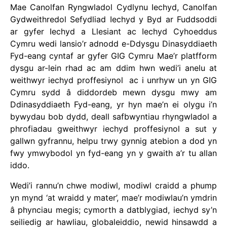
Mae Canolfan Ryngwladol Cydlynu Iechyd, Canolfan
Gydweithredol Sefydliad Iechyd y Byd ar Fuddsoddi
ar gyfer Iechyd a Llesiant ac Iechyd Cyhoeddus
Cymru wedi lansio’r adnodd e-Ddysgu Dinasyddiaeth
Fyd-eang cyntaf ar gyfer GIG Cymru Mae’r platfform
dysgu ar-lein rhad ac am ddim hwn wedi’i anelu at
weithwyr iechyd proffesiynol ac i unrhyw un yn GIG
Cymru sydd â diddordeb mewn dysgu mwy am
Ddinasyddiaeth Fyd-eang, yr hyn mae’n ei olygu i’n
bywydau bob dydd, deall safbwyntiau rhyngwladol a
phrofiadau gweithwyr iechyd proffesiynol a sut y
gallwn gyfrannu, helpu trwy gynnig atebion a dod yn
fwy ymwybodol yn fyd-eang yn y gwaith a’r tu allan
iddo.
Wedi’i rannu’n chwe modiwl, modiwl craidd a phump
yn mynd ‘at wraidd y mater’, mae’r modiwlau’n ymdrin
â phynciau megis; cymorth a datblygiad, iechyd sy’n
seiliedig ar hawliau, globaleiddio, newid hinsawdd a