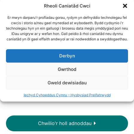
cwmpasu: Gofal sylfaenol ac
Rheoli Caniatâd Cwci
anghydraddoldebau iechyd; Darparu
Er mwyn darparu'r profiadau gorau, rydym yn defnyddio technolegau fel
gwasanaethau gofal sylfaenol; Cysylltedd
cwcis i storio a/neu gael mynediad at wybodaeth. Bydd cydsynio i'r
cymdeithasol; Llesiant personol; Sicrwydd
technolegau hyn yn ein galluogi i brosesu data megis ymddygiad pori neu
IDau unigryw ar y wefan hon. Gall peidio â rhoi caniatâd neu dynnu
ariannol; Isafbris am uned o alcohol; Sgrinio’r
caniatâd yn ôl gael effaith andwyol ar rai nodweddion a swyddogaethau.
fron a deallusrwydd artiffisial.
Awduron
: Catherine Sharp, Karen Hughes
Derbyn
+ 2 mwy
Gwrthod
Adroddiad - Cymraeg
Gweld dewisiadau
Adroddiad - Saesneg
Iechyd Cyhoeddus Cymru – Hysbysiad Preifatrwydd
Chwilio'r holl adnoddau