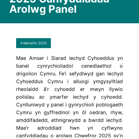
Arolwg Panel
4 Mehefin 2025
Mae Amser i Siarad Iechyd Cyhoeddus yn
banel cynrychioliadol cenedlaethol o
drigolion Cymru. Fe’i sefydlwyd gan Iechyd
Cyhoeddus Cymru i alluogi ymgysylltiad
rheolaidd â’r cyhoedd er mwyn llywio
polisïau ac ymarfer iechyd y cyhoedd.
Cynlluniwyd y panel i gynrychioli poblogaeth
Cymru yn gyffredinol yn ôl oedran, rhyw,
amddifadedd, ethnigrwydd a bwrdd iechyd.
Mae’r adroddiad hwn yn cyflwyno
canfyddiadau o arolwg Chwefror 2025 sy’n