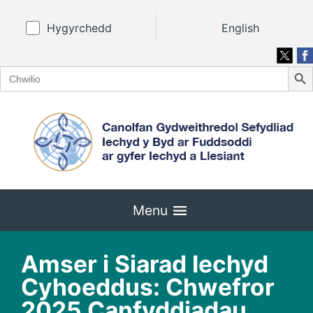
Hygyrchedd
English
Search
Search
for:
Menu
Amser i Siarad Iechyd
Cyhoeddus: Chwefror
2025 Canfyddiadau