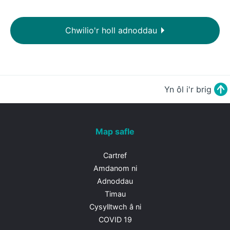
Chwilio'r holl adnoddau
Yn ôl i'r brig
Map safle
Cartref
Amdanom ni
Adnoddau
Timau
Cysylltwch â ni
COVID 19