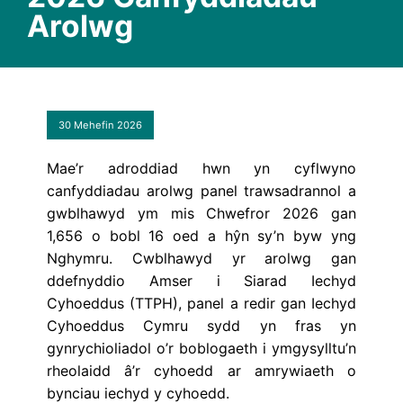
Arolwg
30 Mehefin 2026
Mae’r adroddiad hwn yn cyflwyno
canfyddiadau arolwg panel trawsadrannol a
gwblhawyd ym mis Chwefror 2026 gan
1,656 o bobl 16 oed a hŷn sy’n byw yng
Nghymru. Cwblhawyd yr arolwg gan
ddefnyddio Amser i Siarad Iechyd
Cyhoeddus (TTPH), panel a redir gan Iechyd
Cyhoeddus Cymru sydd yn fras yn
gynrychioliadol o’r boblogaeth i ymgysylltu’n
rheolaidd â’r cyhoedd ar amrywiaeth o
bynciau iechyd y cyhoedd.