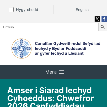
Hygyrchedd
English
Search
Search
for:
Menu
Amser i Siarad Iechyd
Cyhoeddus: Chwefror
2026 Canfyddiadau