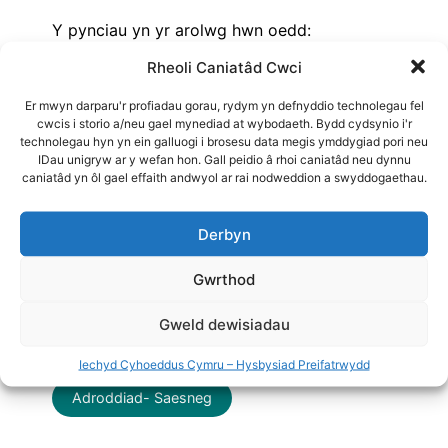
Y pynciau yn yr arolwg hwn oedd:
– Cartrefi oer
Rheoli Caniatâd Cwci
– Trais yn erbyn menywod, cam-drin
domestig, a thrais rhywiol
Er mwyn darparu'r profiadau gorau, rydym yn defnyddio technolegau fel
cwcis i storio a/neu gael mynediad at wybodaeth. Bydd cydsynio i'r
– Ysmygu ail-law
technolegau hyn yn ein galluogi i brosesu data megis ymddygiad pori neu
– Tlodi plant.
IDau unigryw ar y wefan hon. Gall peidio â rhoi caniatâd neu dynnu
caniatâd yn ôl gael effaith andwyol ar rai nodweddion a swyddogaethau.
Os oes gennych ddiddordeb yn nata’r
dadansoddiad demograffig sy’n gysylltiedig
â’r adroddiad hwn, cysylltwch â
Derbyn
talkPHWales@wales.nhs.uk
.
Gwrthod
Awduron
: Catherine Sharp, Karen Hughes
+ 1 mwy
Gweld dewisiadau
Adroddiad- Cymraeg
Iechyd Cyhoeddus Cymru – Hysbysiad Preifatrwydd
Adroddiad- Saesneg