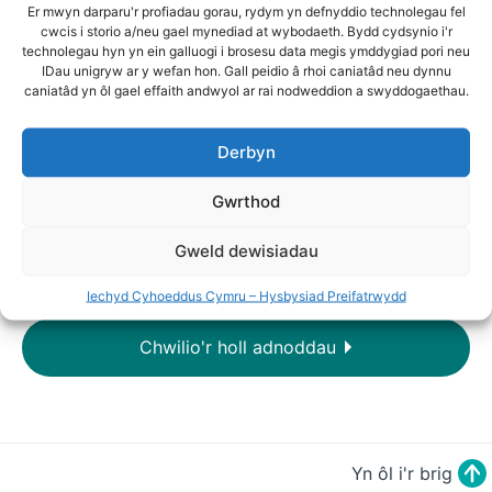
Er mwyn darparu'r profiadau gorau, rydym yn defnyddio technolegau fel
20mya, fepio, defnydd o wrthfiotigau, HIV,
cwcis i storio a/neu gael mynediad at wybodaeth. Bydd cydsynio i'r
brechlynnau, mynd i’r afael ag
technolegau hyn yn ein galluogi i brosesu data megis ymddygiad pori neu
anghydraddoldebau a coronafeirws.
IDau unigryw ar y wefan hon. Gall peidio â rhoi caniatâd neu dynnu
caniatâd yn ôl gael effaith andwyol ar rai nodweddion a swyddogaethau.
Awduron
: Catherine Sharp, Karen Hughes
Derbyn
Adroddiad - Cymraeg
Gwrthod
Adroddiad - Saesneg
Gweld dewisiadau
Iechyd Cyhoeddus Cymru – Hysbysiad Preifatrwydd
Chwilio'r holl adnoddau
Yn ôl i'r brig