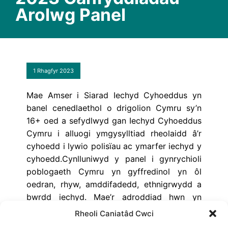
Arolwg Panel
1 Rhagfyr 2023
Mae Amser i Siarad Iechyd Cyhoeddus yn
banel cenedlaethol o drigolion Cymru sy’n
16+ oed a sefydlwyd gan Iechyd Cyhoeddus
Cymru i alluogi ymgysylltiad rheolaidd â’r
cyhoedd i lywio polisïau ac ymarfer iechyd y
cyhoedd.Cynlluniwyd y panel i gynrychioli
poblogaeth Cymru yn gyffredinol yn ôl
oedran, rhyw, amddifadedd, ethnigrwydd a
bwrdd iechyd. Mae’r adroddiad hwn yn
cyflwyno canfyddiadau o arolwg Hydref
Rheoli Caniatâd Cwci
2023 sy’n cwmpasu: Terfynau cyflymder