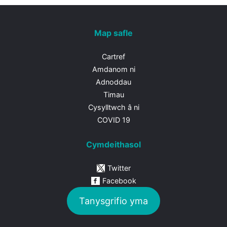
Map safle
Cartref
Amdanom ni
Adnoddau
Timau
Cysylltwch â ni
COVID 19
Cymdeithasol
Twitter
Facebook
Tanysgrifio yma