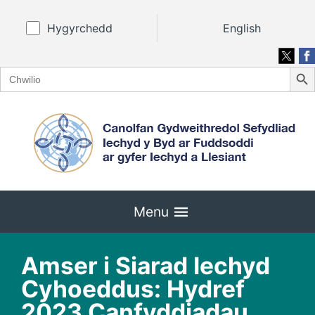
Hygyrchedd
English
Search
Search
for:
Menu
Amser i Siarad Iechyd
Cyhoeddus: Hydref
2023 Canfyddiadau