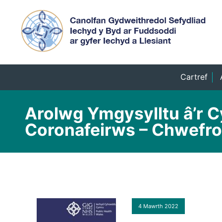
Cartref
Arolwg Ymgysylltu â’r C
Coronafeirws – Chwefro
4 Mawrth 2022