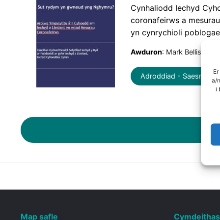
Cynhaliodd Iechyd Cyho
coronafeirws a mesurau 
yn cynrychioli pobloga
Awduron
: Mark Bellis, Ka
Er
Adroddiad - Saesneg
a/
i
Map safle
Cymdeithas