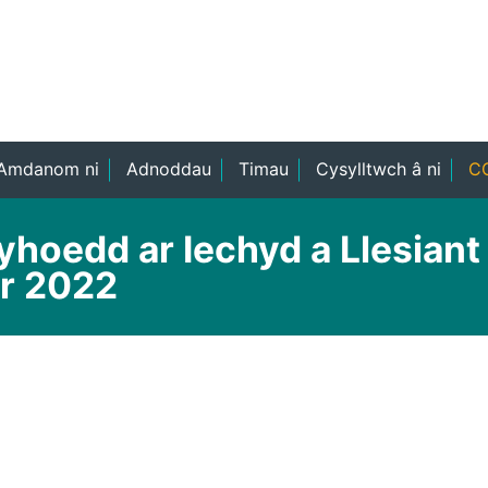
Amdanom ni
Adnoddau
Timau
Cysylltwch â ni
CO
yhoedd ar Iechyd a Llesian
r 2022