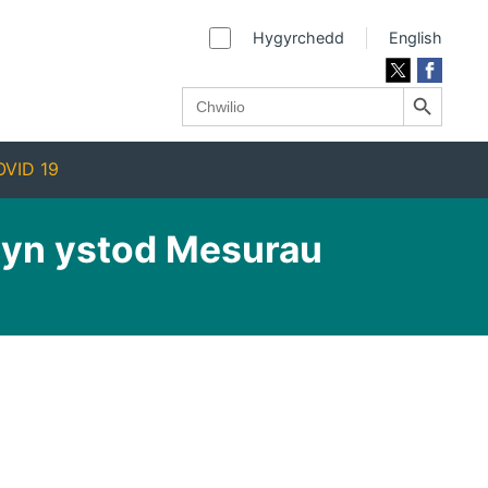
Hygyrchedd
English
Search Button
Search
for:
VID 19
t yn ystod Mesurau