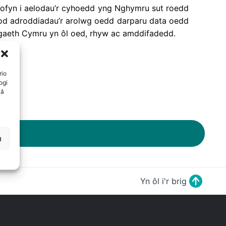
 ofyn i aelodau’r cyhoedd yng Nghymru sut roedd
. Nod adroddiadau’r arolwg oedd darparu data oedd
ogaeth Cymru yn ôl oed, rhyw ac amddifadedd.
rio
ogi
 â
u
Yn ôl i'r brig