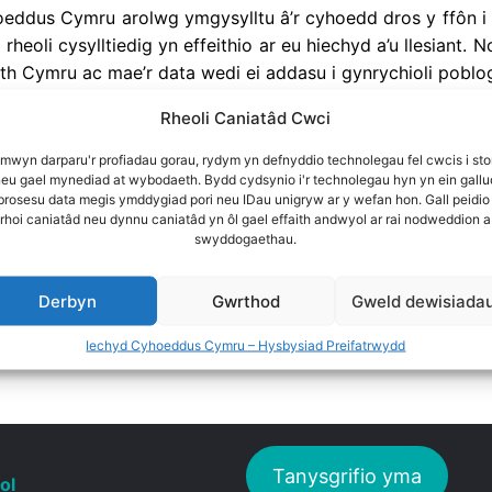
eddus Cymru arolwg ymgysylltu â’r cyhoedd dros y ffôn i
rheoli cysylltiedig yn effeithio ar eu hiechyd a’u llesiant
eth Cymru ac mae’r data wedi ei addasu i gynrychioli pobl
ren Hughes
Rheoli Caniatâd Cwci
+ 1 mwy
 mwyn darparu'r profiadau gorau, rydym yn defnyddio technolegau fel cwcis i sto
Adroddiad - Cymraeg
neu gael mynediad at wybodaeth. Bydd cydsynio i'r technolegau hyn yn ein gallu
 brosesu data megis ymddygiad pori neu IDau unigryw ar y wefan hon. Gall peidio
rhoi caniatâd neu dynnu caniatâd yn ôl gael effaith andwyol ar rai nodweddion a
swyddogaethau.
Chwilio'r holl adnoddau
Derbyn
Gwrthod
Gweld dewisiada
Iechyd Cyhoeddus Cymru – Hysbysiad Preifatrwydd
Tanysgrifio yma
ol