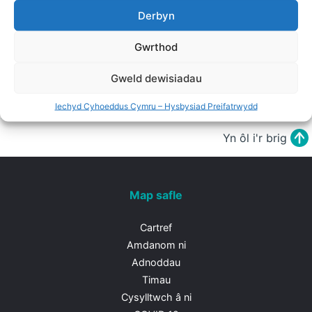
Derbyn
Gwrthod
Chwilio'r holl adnoddau
Gweld dewisiadau
Iechyd Cyhoeddus Cymru – Hysbysiad Preifatrwydd
Yn ôl i'r brig
Map safle
Cartref
Amdanom ni
Adnoddau
Timau
Cysylltwch â ni