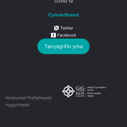
COVID 19
Cymdeithasol
Twitter
Facebook
Tanysgrifio yma
Hysbysiad Preifatrwydd
Hygyrchedd