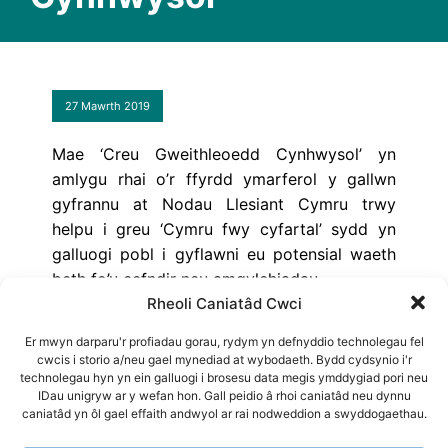
27 Mawrth 2019
Mae ‘Creu Gweithleoedd Cynhwysol’ yn
amlygu rhai o’r ffyrdd ymarferol y gallwn
gyfrannu at Nodau Llesiant Cymru trwy
helpu i greu ‘Cymru fwy cyfartal’ sydd yn
galluogi pobl i gyflawni eu potensial waeth
beth fo’u cefndir neu amgylchiadau.
Rheoli Caniatâd Cwci
Awduron
: Richard Lewis
Er mwyn darparu'r profiadau gorau, rydym yn defnyddio technolegau fel
cwcis i storio a/neu gael mynediad at wybodaeth. Bydd cydsynio i'r
E-ganllaw - Saesneg
technolegau hyn yn ein galluogi i brosesu data megis ymddygiad pori neu
IDau unigryw ar y wefan hon. Gall peidio â rhoi caniatâd neu dynnu
caniatâd yn ôl gael effaith andwyol ar rai nodweddion a swyddogaethau.
E-ganllaw - Cymraeg