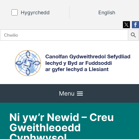
Hygyrchedd
English
Search
Search
for:
Menu
Ni yw’r Newid – Creu
Gweithleoedd
Cynhwysol