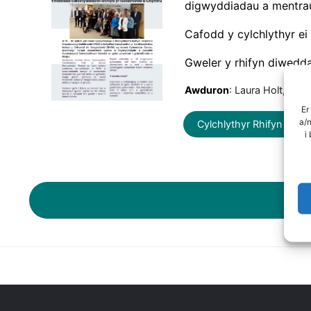
digwyddiadau a mentrau
Cafodd y cylchlythyr ei
Gweler y rhifyn diwedd
Awduron
: Laura Holt, Jo H
Er
a/
Cylchlythyr Rhifyn 5 - 
i