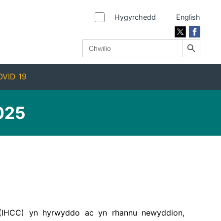
Hygyrchedd
English
Search Button
Search
for:
VID 19
2025
 (IHCC) yn hyrwyddo ac yn rhannu newyddion,