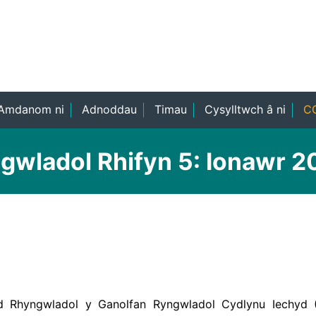
Amdanom ni
Adnoddau
Timau
Cysylltwch â ni
CO
gwladol Rhifyn 5: Ionawr 
yd Rhyngwladol y Ganolfan Ryngwladol Cydlynu Iechyd