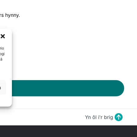
rs hynny.
rio
ogi
 â
u
Yn ôl i'r brig