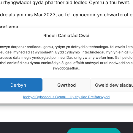
 rhyngwladol gyda phartneriaid ledled Cymru a thu hwnt.
 dreialu ym mis Mai 2023, ac fe’i cyhoeddir yn chwarterol e
araf yma.
Rheoli Caniatâd Cwci
arrington
+ 1 mwy
 mwyn darparu'r profiadau gorau, rydym yn defnyddio technolegau fel cwcis i sto
neu gael mynediad at wybodaeth. Bydd cydsynio i'r technolegau hyn yn ein gallu
Cymraeg
Cylchlythyr Rhifyn 5 - Saesneg
 brosesu data megis ymddygiad pori neu IDau unigryw ar y wefan hon. Gall peidio
rhoi caniatâd neu dynnu caniatâd yn ôl gael effaith andwyol ar rai nodweddion a
swyddogaethau.
Derbyn
Gwrthod
Gweld dewisiada
Chwilio'r holl adnoddau
Iechyd Cyhoeddus Cymru – Hysbysiad Preifatrwydd