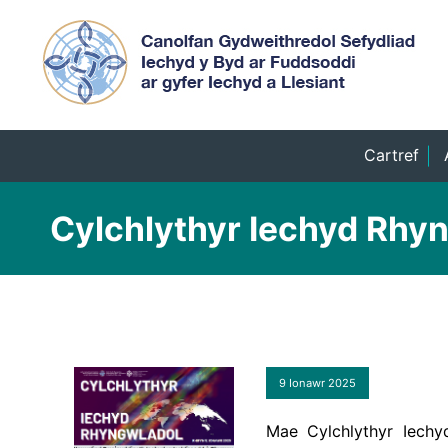
Cartref
Cylchlythyr Iechyd Rhyn
9 Ionawr 2025
Mae Cylchlythyr Iech