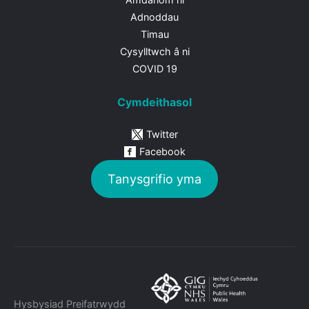
Adnoddau
Timau
Cysylltwch â ni
COVID 19
Cymdeithasol
Twitter
Facebook
Tanysgrifio yma
Hysbysiad Preifatrwydd