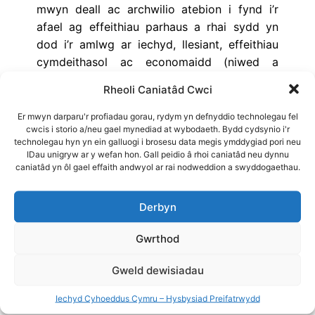
mwyn deall ac archwilio atebion i fynd i’r
afael ag effeithiau parhaus a rhai sydd yn
dod i’r amlwg ar iechyd, llesiant, effeithiau
cymdeithasol ac economaidd (niwed a
buddion posibl).
Rheoli Caniatâd Cwci
Y pynciau ffocws yw:
Blinder pandemig ac ymlyniad y boblogaeth
Er mwyn darparu'r profiadau gorau, rydym yn defnyddio technolegau fel
cwcis i storio a/neu gael mynediad at wybodaeth. Bydd cydsynio i'r
wrth fesurau COVID-19
technolegau hyn yn ein galluogi i brosesu data megis ymddygiad pori neu
Dosbarthu brechlyn COVID-19 a phetruster
IDau unigryw ar y wefan hon. Gall peidio â rhoi caniatâd neu dynnu
yn ei gylch
caniatâd yn ôl gael effaith andwyol ar rai nodweddion a swyddogaethau.
Cymharu cyfraddau cronnol COVID-19
Mesurau i atal COVID-19 mewn cyfleusterau
Derbyn
gofal tymor hir
Gwrthod
Defnyddiwyd yr adroddiadau hyn yn ystod
cyfnod pandemig COVID-19 er mwyn llywio
Gweld dewisiadau
ymateb Iechyd Cyhoeddus Cymru, ac felly
Iechyd Cyhoeddus Cymru – Hysbysiad Preifatrwydd
maen nhw ar gael yn Saesneg yn unig.