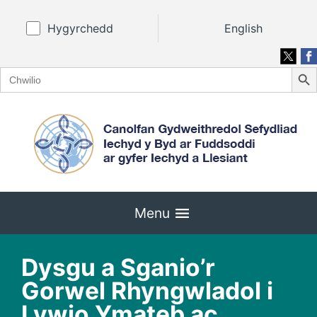
Hygyrchedd
English
Search
Search
for:
Menu
Dysgu a Sganio’r
Gorwel Rhyngwladol i
Lywio Ymateb ac