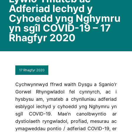
Adferiad Iechyd y
Cyhoedd yng Nghymru
yn sgîl COVID-19 – 17
Rhagfyr 2020
17 Rhagfyr 2020
Cychwynnwyd ffrwd waith Dysgu a Sganio’r
Gorwel Rhyngwladol fel cynnyrch, ac i
hysbysu am, ymateb a chynlluniau adferiad
esblygol iechyd y cyhoedd yng Nghymru yn
sgîl COVID-19. Mae’n canolbwyntio ar
dystiolaeth ryngwladol, profiad, mesurau ac
ymagweddau pontio / adferiad COVID-19, er