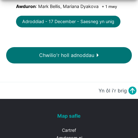
Awduron
: Mark Bellis, Mariana Dyakova
+ 1 mwy
Adroddiad - 17 December - Saesneg yn unig
Chwilio'r holl adnoddau
Yn ôl i'r brig
Map safle
Cartref
Amdanom ni