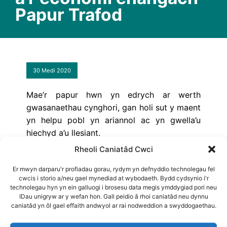
Papur Trafod
30 Medi 2020
Mae’r papur hwn yn edrych ar werth
gwasanaethau cynghori, gan holi sut y maent
yn helpu pobl yn ariannol ac yn gwella’u
hiechyd a’u llesiant.
Rheoli Caniatâd Cwci
Awduron
: Adam Jones
Er mwyn darparu'r profiadau gorau, rydym yn defnyddio technolegau fel
Adroddiad - Saesneg
cwcis i storio a/neu gael mynediad at wybodaeth. Bydd cydsynio i'r
technolegau hyn yn ein galluogi i brosesu data megis ymddygiad pori neu
IDau unigryw ar y wefan hon. Gall peidio â rhoi caniatâd neu dynnu
Adroddiad - Cymraeg
caniatâd yn ôl gael effaith andwyol ar rai nodweddion a swyddogaethau.