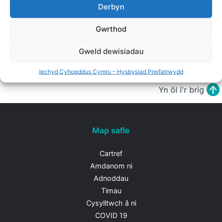
Derbyn
Gwrthod
Chwilio'r holl adnoddau
Gweld dewisiadau
Iechyd Cyhoeddus Cymru – Hysbysiad Preifatrwydd
Yn ôl i'r brig
Map safle
Cartref
Amdanom ni
Adnoddau
Timau
Cysylltwch â ni
COVID 19