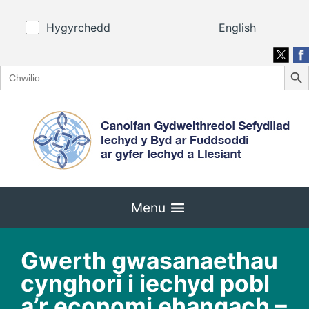
Hygyrchedd
English
Search
Search
for:
Menu
Gwerth gwasanaethau
cynghori i iechyd pobl
a’r economi ehangach –