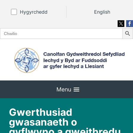
Hygyrchedd
English
Search
Search
for:
Menu
Gwerthusiad
gwasanaeth o
gyflwyno a gweithredu