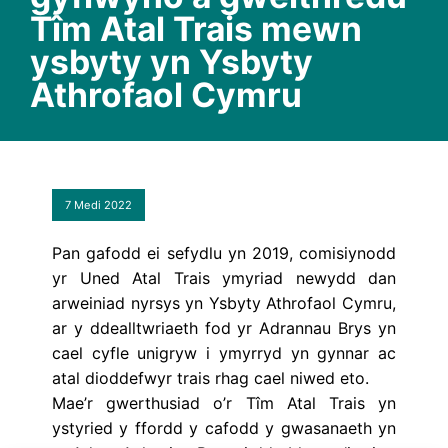
Tîm Atal Trais mewn
ysbyty yn Ysbyty
Athrofaol Cymru
7 Medi 2022
Pan gafodd ei sefydlu yn 2019, comisiynodd
yr Uned Atal Trais ymyriad newydd dan
arweiniad nyrsys yn Ysbyty Athrofaol Cymru,
ar y ddealltwriaeth fod yr Adrannau Brys yn
cael cyfle unigryw i ymyrryd yn gynnar ac
atal dioddefwyr trais rhag cael niwed eto.
Mae’r gwerthusiad o’r Tîm Atal Trais yn
ystyried y ffordd y cafodd y gwasanaeth yn