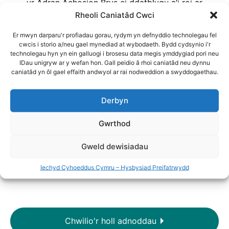
yr Adran Achosion Brys ei ddatblygu a’i roi ar
Rheoli Caniatâd Cwci
waith, a natur a lefel y cymorth a ddarperir i
gleifion gydag anafiadau cysylltiedig â thrais.
Er mwyn darparu'r profiadau gorau, rydym yn defnyddio technolegau fel
Roedd y gwerthusiad yn cynnwys
cwcis i storio a/neu gael mynediad at wybodaeth. Bydd cydsynio i'r
cyfweliadau â staff clinigol a gweithwyr
technolegau hyn yn ein galluogi i brosesu data megis ymddygiad pori neu
IDau unigryw ar y wefan hon. Gall peidio â rhoi caniatâd neu dynnu
proffesiynol eraill, er enghraifft, yr heddlu, yn
caniatâd yn ôl gael effaith andwyol ar rai nodweddion a swyddogaethau.
ogystal â dadansoddiad o ddata’r
gwasanaeth.
Derbyn
Awduron
: Annemarie Newbury
Gwrthod
Adroddiad - Saesneg
Gweld dewisiadau
Adroddiad - Cymraeg
Iechyd Cyhoeddus Cymru – Hysbysiad Preifatrwydd
Chwilio'r holl adnoddau