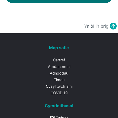
Yn ôl i'r brig
Map safle
Cartref
Amdanom ni
Adnoddau
Timau
Cysylltwch â ni
COVID 19
Cymdeithasol
Twitter