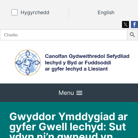
Hygyrchedd
English
Search
Search
for:
Menu
Gwyddor Ymddygiad ar
gyfer Gwell Iechyd: Sut
ydyn ni’n gwneud yn