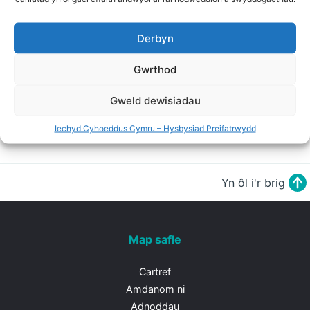
Ffeithlun - Saesneg
Derbyn
Gwrthod
Gweld dewisiadau
Chwilio'r holl adnoddau
Iechyd Cyhoeddus Cymru – Hysbysiad Preifatrwydd
Yn ôl i'r brig
Map safle
Cartref
Amdanom ni
Adnoddau