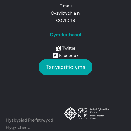
Timau
Cysylltwch â ni
COVID 19
Cymdeithasol
Twitter
Facebook
Tanysgrifio yma
Hysbysiad Preifatrwydd
Hygyrchedd