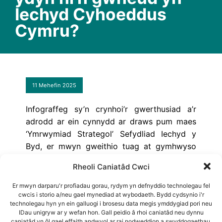
Iechyd Cyhoeddus
Cymru?
11 Mehefin 2025
Infograffeg sy’n crynhoi’r gwerthusiad a’r
adrodd ar ein cynnydd ar draws pum maes
‘Ymrwymiad Strategol’ Sefydliad Iechyd y
Byd, er mwyn gweithio tuag at gymhwyso
gwyddoniaeth ymddygiadol yn rheolaidd ar
Rheoli Caniatâd Cwci
gyfer iechyd gwell yng Nghymru.
Er mwyn darparu'r profiadau gorau, rydym yn defnyddio technolegau fel
Awduron
: Jennifer Thomas, Alice Cline
+ 1 mwy
cwcis i storio a/neu gael mynediad at wybodaeth. Bydd cydsynio i'r
technolegau hyn yn ein galluogi i brosesu data megis ymddygiad pori neu
IDau unigryw ar y wefan hon. Gall peidio â rhoi caniatâd neu dynnu
Ffeithlun - Cymraeg
caniatâd yn ôl gael effaith andwyol ar rai nodweddion a swyddogaethau.