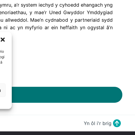
Cymru, a’r system iechyd y cyhoedd ehangach yng
laenoriaethau, y mae’r Uned Gwyddor Ymddygiad
u allweddol. Mae’n cydnabod y partneriaid sydd
 ni ac yn myfyrio ar ein heffaith yn ogystal â’n
rio
ogi
 â
u
Yn ôl i'r brig