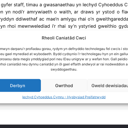
 gyfer staff, timau a gwasanaethau yn Iechyd Cyhoeddus 
n yn nodi’r amrywiaeth o waith, ar draws yr ystod o f
wyddyn ddiwethaf ac mae’n amlygu rhai o’n gweithgaredda
yn rhoi mewnwelediad i’r rhai sy’n ystyried gweithio gyda
Rheoli Caniatâd Cwci
 Jennifer Thomas
+ 2 mwy
 mwyn darparu'r profiadau gorau, rydym yn defnyddio technolegau fel cwcis i sto
neu gael mynediad at wybodaeth. Bydd cydsynio i'r technolegau hyn yn ein gallu
Adolygiad - Saesneg
 brosesu data megis ymddygiad pori neu IDau unigryw ar y wefan hon. Gall peidio
rhoi caniatâd neu dynnu caniatâd yn ôl gael effaith andwyol ar rai nodweddion a
swyddogaethau.
Derbyn
Gwrthod
Gweld dewisiada
Chwilio'r holl adnoddau
Iechyd Cyhoeddus Cymru – Hysbysiad Preifatrwydd