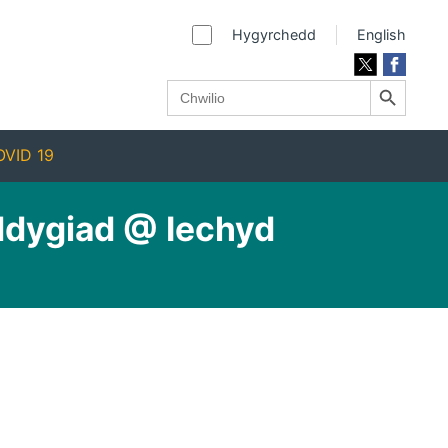
Hygyrchedd
English
Search Button
Search
for:
VID 19
dygiad @ Iechyd