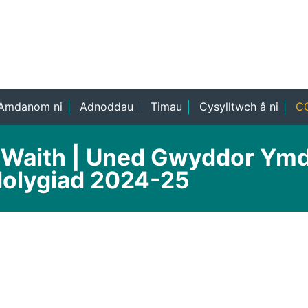
Amdanom ni
Adnoddau
Timau
Cysylltwch â ni
CO
Waith | Uned Gwyddor Ymd
olygiad 2024-25