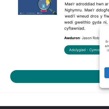
Mae’r adroddiad hwn ar
Nghymru. Mae’r ddogfe
wedi’i wneud dros y fl
wedi gweithio gyda ni, 
cyflawniad.
Awduron
: Jason Roberts,
Er
a/
Adolygiad - Cymraeg
i