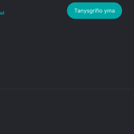
Tanysgrifio yma
ol