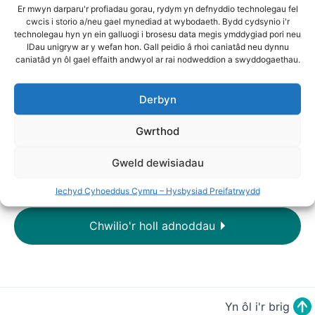
Er mwyn darparu'r profiadau gorau, rydym yn defnyddio technolegau fel
ddefnyddio HIA yn y broses ceisiadau
cwcis i storio a/neu gael mynediad at wybodaeth. Bydd cydsynio i'r
cynllunio. Bydd llawer o’r materion a’r
technolegau hyn yn ein galluogi i brosesu data megis ymddygiad pori neu
IDau unigryw ar y wefan hon. Gall peidio â rhoi caniatâd neu dynnu
themâu a nodir yn yr erthygl hefyd yn
caniatâd yn ôl gael effaith andwyol ar rai nodweddion a swyddogaethau.
berthnasol ac o ddiddordeb i ymarferwyr
yng Nghymru. (pp52-53)
Derbyn
Awduron
: Michael Chang, Liz Green
+ 1 mwy
Gwrthod
Cyfnodolyn (Saesneg yn unig)
Gweld dewisiadau
Iechyd Cyhoeddus Cymru – Hysbysiad Preifatrwydd
Chwilio'r holl adnoddau
Yn ôl i'r brig