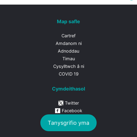
Map safle
Cartref
Amdanom ni
Adnoddau
Timau
Cysylltwch â ni
COVID 19
Cymdeithasol
Twitter
Facebook
Tanysgrifio yma