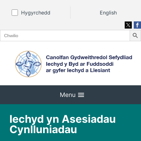
Hygyrchedd
English
Search
Search
for:
Menu
Iechyd yn Asesiadau
Cynlluniadau