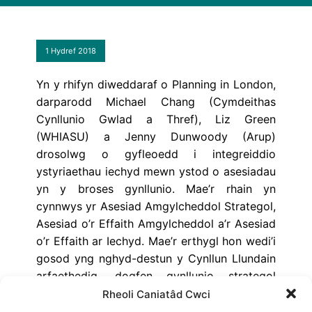
1 Hydref 2018
Yn y rhifyn diweddaraf o Planning in London,
darparodd Michael Chang (Cymdeithas
Cynllunio Gwlad a Thref), Liz Green
(WHIASU) a Jenny Dunwoody (Arup)
drosolwg o gyfleoedd i integreiddio
ystyriaethau iechyd mewn ystod o asesiadau
yn y broses gynllunio. Mae’r rhain yn
cynnwys yr Asesiad Amgylcheddol Strategol,
Asesiad o’r Effaith Amgylcheddol a’r Asesiad
o’r Effaith ar Iechyd. Mae’r erthygl hon wedi’i
gosod yng nghyd-destun y Cynllun Llundain
arfaethedig, dogfen gynllunio strategol
statudol ar gyfer Llundain gyfan, a fydd yn
Rheoli Caniatâd Cwci
gweld bwrdeistrefi yn mabwysiadu’r polisi o