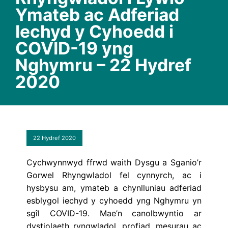
Ymateb ac Adferiad
Iechyd y Cyhoedd i
COVID-19 yng
Nghymru – 22 Hydref
2020
22 Hydref 2020
Cychwynnwyd ffrwd waith Dysgu a Sganio’r
Gorwel Rhyngwladol fel cynnyrch, ac i
hysbysu am, ymateb a chynlluniau adferiad
esblygol iechyd y cyhoedd yng Nghymru yn
sgîl COVID-19. Mae’n canolbwyntio ar
dystiolaeth ryngwladol, profiad, mesurau ac