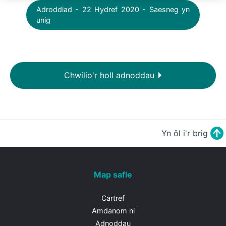
Adroddiad - 22 Hydref 2020 - Saesneg yn
unig
Chwilio'r holl adnoddau
Yn ôl i'r brig
Map safle
Cartref
Amdanom ni
Adnoddau