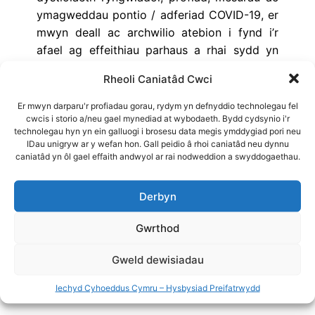
ymagweddau pontio / adferiad COVID-19, er
mwyn deall ac archwilio atebion i fynd i’r
afael ag effeithiau parhaus a rhai sydd yn
dod i’r amlwg ar iechyd, llesiant, effeithiau
Rheoli Caniatâd Cwci
cymdeithasol ac economaidd (niwed a
buddion posibl).
Er mwyn darparu'r profiadau gorau, rydym yn defnyddio technolegau fel
cwcis i storio a/neu gael mynediad at wybodaeth. Bydd cydsynio i'r
Y pynciau ffocws yw:
technolegau hyn yn ein galluogi i brosesu data megis ymddygiad pori neu
IDau unigryw ar y wefan hon. Gall peidio â rhoi caniatâd neu dynnu
Trosglwyddo COVID-19 mewn plant a phobl
caniatâd yn ôl gael effaith andwyol ar rai nodweddion a swyddogaethau.
ifanc
Diweddariad epidemioleg COVID-19
Derbyn
Defnyddiwyd yr adroddiadau hyn yn ystod
Gwrthod
cyfnod pandemig COVID-19 er mwyn llywio
ymateb Iechyd Cyhoeddus Cymru, ac felly
Gweld dewisiadau
maen nhw ar gael yn Saesneg yn unig.
Iechyd Cyhoeddus Cymru – Hysbysiad Preifatrwydd
Awduron
: Mark Bellis, Mariana Dyakova
+ 1 mwy