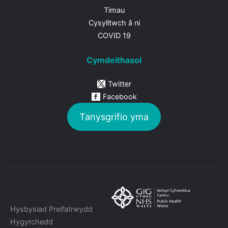
Timau
Cysylltwch â ni
COVID 19
Cymdeithasol
Twitter
Facebook
Tanysgrifio yma
Hysbysiad Preifatrwydd
Hygyrchedd