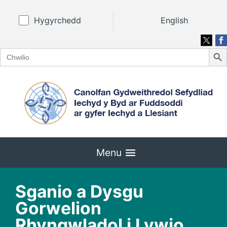
Hygyrchedd
English
Search
Search
for:
Menu
Sganio a Dysgu
Gorwelion
Rhyngwladol i Lywio