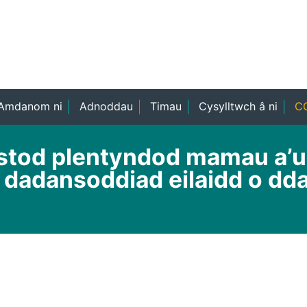
Amdanom ni
Adnoddau
Timau
Cysylltwch â ni
CO
ystod plentyndod mamau a’u 
 dadansoddiad eilaidd o dd