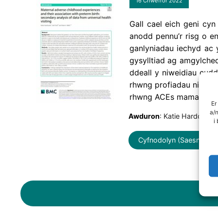
16 Chwefror 2022
Gall cael eich geni cy
anodd pennu’r risg o e
ganlyniadau iechyd ac 
gysylltiad ag amgylchedd
ddeall y niweidiau cudd
rhwng profiadau niweid
rhwng ACEs mamau a gen
Er
a/
Awduron
: Katie Hardcastle
i
Cyfnodolyn (Saesneg yn