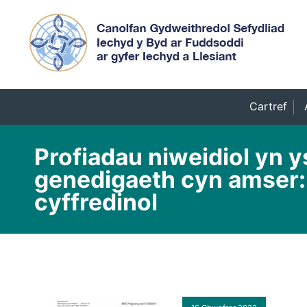
Cartref
Profiadau niweidiol yn 
genedigaeth cyn amser:
cyffredinol