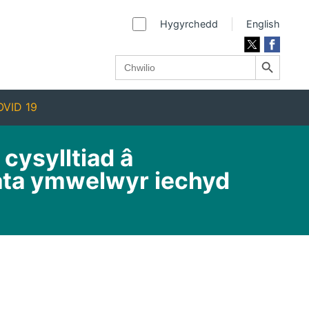
Hygyrchedd
English
Search Button
Search
for:
VID 19
cysylltiad â
ata ymwelwyr iechyd