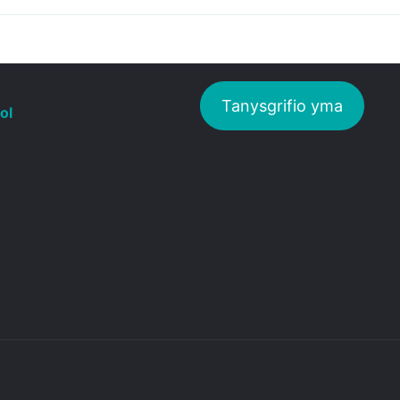
Tanysgrifio yma
ol