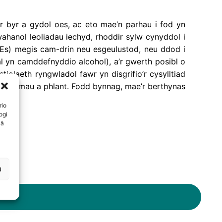
r byr a gydol oes, ac eto mae’n parhau i fod yn
hanol leoliadau iechyd, rhoddir sylw cynyddol i
Es) megis cam-drin neu esgeulustod, neu ddod i
fal yn camddefnyddio alcohol), a’r gwerth posibl o
iolaeth ryngwladol fawr yn disgrifio’r cysylltiad
 i famau a phlant. Fodd bynnag, mae’r berthynas
rio
ogi
 â
u