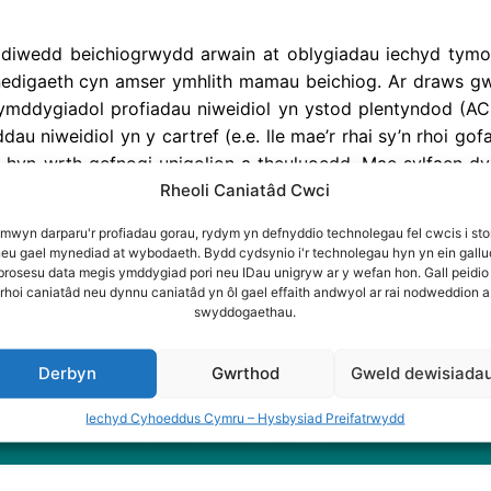
n diwedd beichiogrwydd arwain at oblygiadau iechyd tymo
nedigaeth cyn amser ymhlith mamau beichiog. Ar draws gwa
ymddygiadol profiadau niweidiol yn ystod plentyndod (AC
au niweidiol yn y cartref (e.e. lle mae’r rhai sy’n rhoi go
 hyn wrth gefnogi unigolion a theuluoedd. Mae sylfaen dyst
Rheoli Caniatâd Cwci
iol yn ystod plentyndod a chanlyniadau blynyddoedd cynnar
edigaeth cyn amser wedi cael llai o sylw o lawer.
 mwyn darparu'r profiadau gorau, rydym yn defnyddio technolegau fel cwcis i sto
neu gael mynediad at wybodaeth. Bydd cydsynio i'r technolegau hyn yn ein gallu
, Kat Ford
+ 1 mwy
 brosesu data megis ymddygiad pori neu IDau unigryw ar y wefan hon. Gall peidio
rhoi caniatâd neu dynnu caniatâd yn ôl gael effaith andwyol ar rai nodweddion a
swyddogaethau.
 unig)
Derbyn
Gwrthod
Gweld dewisiada
Iechyd Cyhoeddus Cymru – Hysbysiad Preifatrwydd
Chwilio'r holl adnoddau