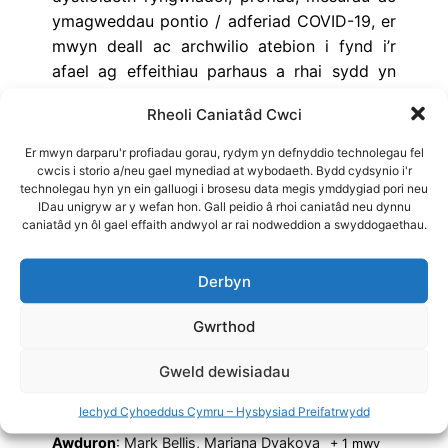
ymagweddau pontio / adferiad COVID-19, er
mwyn deall ac archwilio atebion i fynd i’r
afael ag effeithiau parhaus a rhai sydd yn
dod i’r amlwg ar iechyd, llesiant, effeithiau
Rheoli Caniatâd Cwci
cymdeithasol ac economaidd (niwed a
buddion posibl).
Er mwyn darparu'r profiadau gorau, rydym yn defnyddio technolegau fel
cwcis i storio a/neu gael mynediad at wybodaeth. Bydd cydsynio i'r
Y pynciau ffocws yw:
technolegau hyn yn ein galluogi i brosesu data megis ymddygiad pori neu
IDau unigryw ar y wefan hon. Gall peidio â rhoi caniatâd neu dynnu
Effaith COVID-19 ar grwpiau sy’n agored i
caniatâd yn ôl gael effaith andwyol ar rai nodweddion a swyddogaethau.
niwed
Adferiad gwasanaeth iechyd meddwl o
Derbyn
COVID-19
Gwrthod
Defnyddiwyd yr adroddiadau hyn yn ystod
cyfnod pandemig COVID-19 er mwyn llywio
Gweld dewisiadau
ymateb Iechyd Cyhoeddus Cymru, ac felly
maen nhw ar gael yn Saesneg yn unig.
Iechyd Cyhoeddus Cymru – Hysbysiad Preifatrwydd
Awduron
: Mark Bellis, Mariana Dyakova
+ 1 mwy