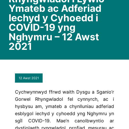
Ymateb ac Adferiad
Iechyd y Cyhoedd i
COVID-19 yng
Nghymru – 12 Awst
2021
12 Awst 2021
Cychwynnwyd ffrwd waith Dysgu a Sganio’r
Gorwel Rhyngwladol fel cynnyrch, ac i
hysbysu am, ymateb a chynlluniau adferiad
esblygol iechyd y cyhoedd yng Nghymru yn
sgîl COVID-19. Mae’n canolbwyntio ar
dystiolaeth ryngwladol, profiad, mesurau ac