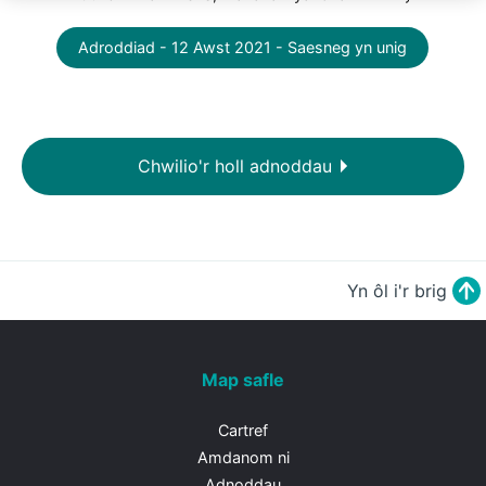
Adroddiad - 12 Awst 2021 - Saesneg yn unig
Chwilio'r holl adnoddau
Yn ôl i'r brig
Map safle
Cartref
Amdanom ni
Adnoddau