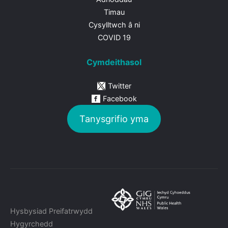
Timau
Cysylltwch â ni
COVID 19
Cymdeithasol
Twitter
Facebook
Tanysgrifio yma
Hysbysiad Preifatrwydd
Hygyrchedd