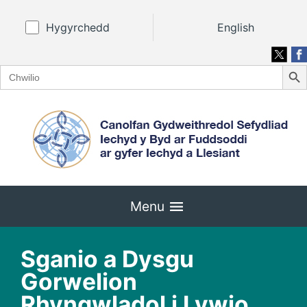
Hygyrchedd
English
Search
Search
for:
Menu
Sganio a Dysgu
Gorwelion
Rhyngwladol i Lywio