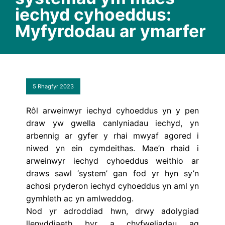
iechyd cyhoeddus:
Myfyrdodau ar ymarfer
5 Rhagfyr 2023
Rôl arweinwyr iechyd cyhoeddus yn y pen
draw yw gwella canlyniadau iechyd, yn
arbennig ar gyfer y rhai mwyaf agored i
niwed yn ein cymdeithas. Mae’n rhaid i
arweinwyr iechyd cyhoeddus weithio ar
draws sawl ‘system’ gan fod yr hyn sy’n
achosi pryderon iechyd cyhoeddus yn aml yn
gymhleth ac yn amlweddog.
Nod yr adroddiad hwn, drwy adolygiad
llenyddiaeth byr a chyfweliadau ag