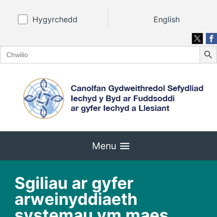
Hygyrchedd
English
Search
Search
for:
Menu
Sgiliau ar gyfer
arweinyddiaeth
systemau ym maes