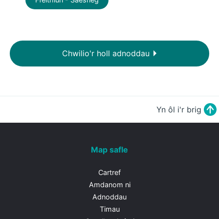
Chwilio'r holl adnoddau
Yn ôl i'r brig
Map safle
Cartref
Amdanom ni
Adnoddau
Timau