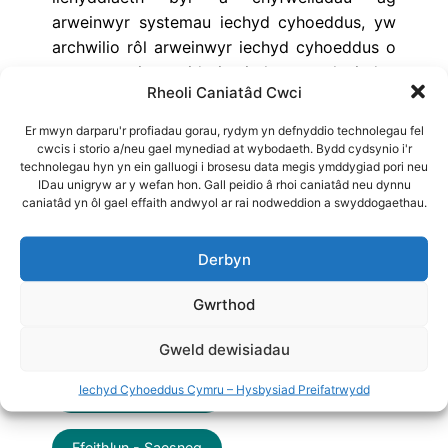
arweinwyr systemau iechyd cyhoeddus, yw
archwilio rôl arweinwyr iechyd cyhoeddus o
ran ysgogi newid i sicrhau canlyniadau
Rheoli Caniatâd Cwci
iechyd gwell a’r priodoleddau sydd eu
hangen i fod yn llwyddiannus. Gobeithio y
Er mwyn darparu'r profiadau gorau, rydym yn defnyddio technolegau fel
bydd canfyddiadau’r adroddiad yn
cwcis i storio a/neu gael mynediad at wybodaeth. Bydd cydsynio i'r
technolegau hyn yn ein galluogi i brosesu data megis ymddygiad pori neu
ddefnyddiol i arweinwyr systemau’r dyfodol
IDau unigryw ar y wefan hon. Gall peidio â rhoi caniatâd neu dynnu
ddatblygu eu sgiliau yn y meysydd hyn.
caniatâd yn ôl gael effaith andwyol ar rai nodweddion a swyddogaethau.
Awduron
: Jo Peden, Dr James Rees
+ 2 mwy
Derbyn
Adroddiad - Cymraeg
Gwrthod
Adroddiad - Saesneg
Gweld dewisiadau
Iechyd Cyhoeddus Cymru – Hysbysiad Preifatrwydd
Ffeithlun - Cymraeg
Ffeithlun - Saesneg