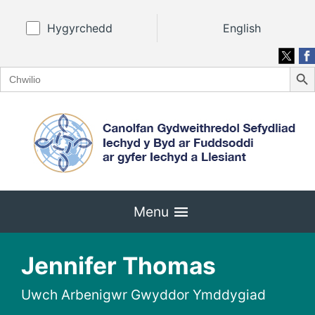
Hygyrchedd
English
Search
Search
for:
Menu
Jennifer Thomas
Uwch Arbenigwr Gwyddor Ymddygiad