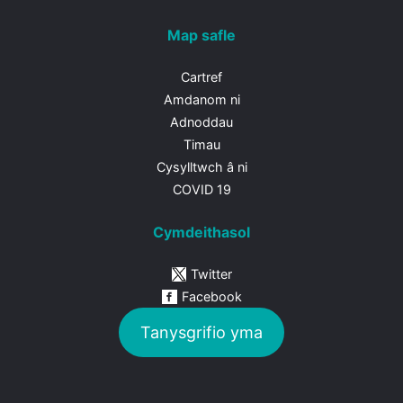
Map safle
Cartref
Amdanom ni
Adnoddau
Timau
Cysylltwch â ni
COVID 19
Cymdeithasol
Twitter
Facebook
Tanysgrifio yma