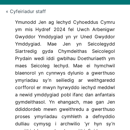
« Cyfeiriadur staff
Ymunodd Jen ag Iechyd Cyhoeddus Cymru
ym mis Hydref 2024 fel Uwch Arbenigwr
Gwyddor Ymddygiad yn yr Uned Gwyddor
Ymddygiad. Mae Jen yn Seicolegydd
Siartredig gyda Chymdeithas Seicolegol
Prydain wedi iddi gwblhau Doethuriaeth ym
maes Seicoleg Iechyd. Mae ei hymchwil
blaenorol yn cynnwys dylunio a gwerthuso
ymyriadau sy’n seiliedig ar weithgaredd
corfforol er mwyn hyrwyddo iechyd meddwl
a newid ymddygiad pobl ifanc dan anfantais
gymdeithasol. Yn ehangach, mae gan Jen
ddiddordeb mewn gweithredu a gwerthuso
proses ymyriadau cymhleth a defnyddio
dulliau cymysg i archwilio ‘yr hyn sy’n