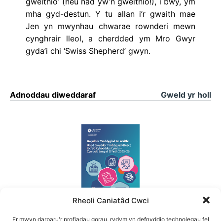
gweithio’ (neu nad yw’n gweithio!), i bwy, ym
mha gyd-destun. Y tu allan i’r gwaith mae
Jen yn mwynhau chwarae rownderi mewn
cynghrair lleol, a cherdded ym Mro Gwyr
gyda’i chi ‘Swiss Shepherd’ gwyn.
Adnoddau diweddaraf
Gweld yr holl
Rheoli Caniatâd Cwci
Er mwyn darparu'r profiadau gorau, rydym yn defnyddio technolegau fel