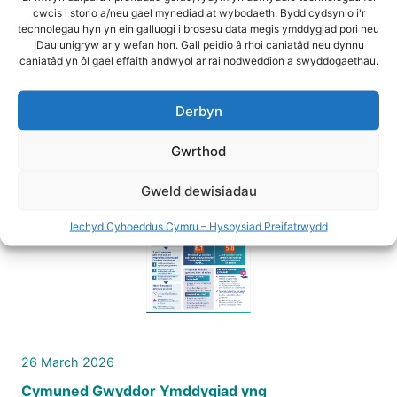
cwcis i storio a/neu gael mynediad at wybodaeth. Bydd cydsynio i'r
4 June 2026
technolegau hyn yn ein galluogi i brosesu data megis ymddygiad pori neu
IDau unigryw ar y wefan hon. Gall peidio â rhoi caniatâd neu dynnu
Gwyddor Ymddygiad Ar Waith: Uned
caniatâd yn ôl gael effaith andwyol ar rai nodweddion a swyddogaethau.
Gwyddor Ymddygiad (BeSci) Iechyd
Cyhoeddus Cymru – Cynnydd tuag at
Derbyn
Effaith 2025–26
Gwrthod
Gweld dewisiadau
Iechyd Cyhoeddus Cymru – Hysbysiad Preifatrwydd
26 March 2026
Cymuned Gwyddor Ymddygiad yng