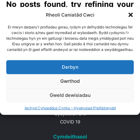
No posts found, try refining your
search keywords
Rheoli Caniatâd Cwci
Er mwyn darparu'r profiadau gorau, rydym yn defnyddio technolegau fel
cwcis i storio a/neu gael mynediad at wybodaeth. Bydd cydsynio i'r
technolegau hyn yn ein galluogi i brosesu data megis ymddygiad pori neu
Yn ôl i'r brig
IDau unigryw ar y wefan hon. Gall peidio â rhoi caniatâd neu dynnu
caniatâd yn ôl gael effaith andwyol ar rai nodweddion a swyddogaethau.
Derbyn
Map safle
Gwrthod
Cartref
Amdanom ni
Gweld dewisiadau
Adnoddau
Timau
Iechyd Cyhoeddus Cymru – Hysbysiad Preifatrwydd
Cysylltwch â ni
COVID 19
Cymdeithasol