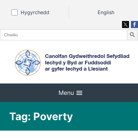
Hygyrchedd
English
Search
Search
for:
Menu
Tag:
Poverty