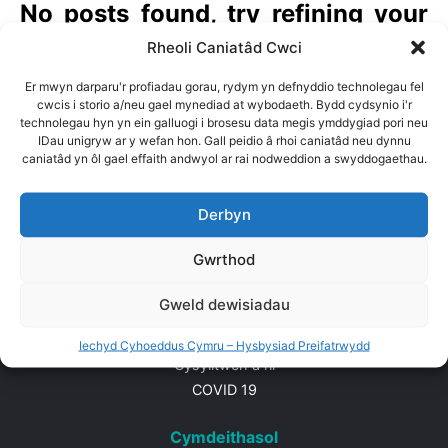
No posts found, try refining your
search keywords
Rheoli Caniatâd Cwci
Er mwyn darparu'r profiadau gorau, rydym yn defnyddio technolegau fel
cwcis i storio a/neu gael mynediad at wybodaeth. Bydd cydsynio i'r
technolegau hyn yn ein galluogi i brosesu data megis ymddygiad pori neu
Yn ôl i'r brig
IDau unigryw ar y wefan hon. Gall peidio â rhoi caniatâd neu dynnu
caniatâd yn ôl gael effaith andwyol ar rai nodweddion a swyddogaethau.
Derbyn
Map safle
Gwrthod
Cartref
Amdanom ni
Gweld dewisiadau
Adnoddau
Timau
Iechyd Cyhoeddus Cymru – Hysbysiad Preifatrwydd
Cysylltwch â ni
COVID 19
Cymdeithasol