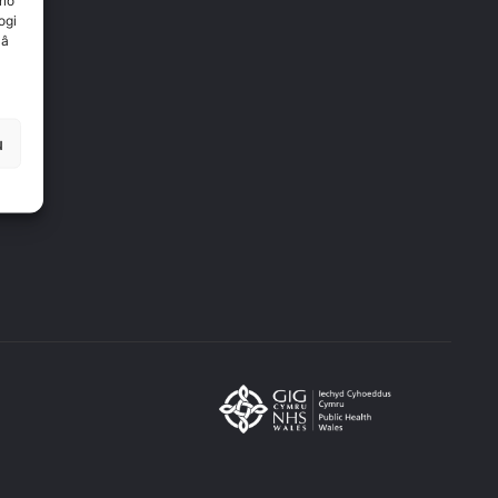
rio
ogi
 â
u