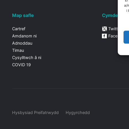
Er
a/
i
Map safle
Cymdeithas
Cartref
Twitter
Amdanom ni
Facebook
Adnoddau
Timau
Cysylltwch â ni
COVID 19
Hysbysiad Preifatrwydd
Hygyrchedd