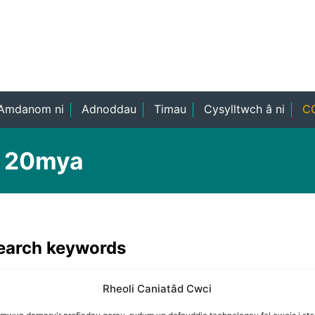
Amdanom ni
Adnoddau
Timau
Cysylltwch â ni
CO
r 20mya
search keywords
Rheoli Caniatâd Cwci