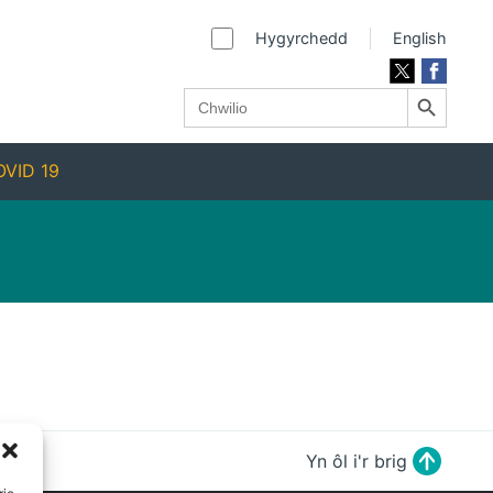
Hygyrchedd
English
Search Button
Search
for:
VID 19
Yn ôl i'r brig