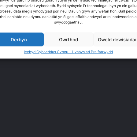
 mwyn darparu'r profiadau gorau, rydym yn defnyddio technolegau fel cwcis i sto
neu gael mynediad at wybodaeth. Bydd cydsynio i'r technolegau hyn yn ein gallu
 brosesu data megis ymddygiad pori neu IDau unigryw ar y wefan hon. Gall peidio
Tanysgrifio yma
ol
rhoi caniatâd neu dynnu caniatâd yn ôl gael effaith andwyol ar rai nodweddion a
swyddogaethau.
Derbyn
Gwrthod
Gweld dewisiada
Iechyd Cyhoeddus Cymru – Hysbysiad Preifatrwydd