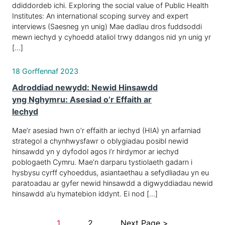
ddiddordeb ichi. Exploring the social value of Public Health
Institutes: An international scoping survey and expert
interviews (Saesneg yn unig) Mae dadlau dros fuddsoddi
mewn iechyd y cyhoedd ataliol trwy ddangos nid yn unig yr
[…]
18 Gorffennaf 2023
Adroddiad newydd: Newid Hinsawdd
yng Nghymru: Asesiad o’r Effaith ar
Iechyd
Mae’r asesiad hwn o’r effaith ar iechyd (HIA) yn arfarniad
strategol a chynhwysfawr o oblygiadau posibl newid
hinsawdd yn y dyfodol agos i’r hirdymor ar iechyd
poblogaeth Cymru. Mae’n darparu tystiolaeth gadarn i
hysbysu cyrff cyhoeddus, asiantaethau a sefydliadau yn eu
paratoadau ar gyfer newid hinsawdd a digwyddiadau newid
hinsawdd a’u hymatebion iddynt. Ei nod […]
1
2
Next Page >