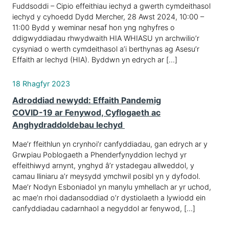
Fuddsoddi – Cipio effeithiau iechyd a gwerth cymdeithasol
iechyd y cyhoedd Dydd Mercher, 28 Awst 2024, 10:00 –
11:00 Bydd y weminar nesaf hon yng nghyfres o
ddigwyddiadau rhwydwaith HIA WHIASU yn archwilio’r
cysyniad o werth cymdeithasol a’i berthynas ag Asesu’r
Effaith ar Iechyd (HIA). Byddwn yn edrych ar […]
18 Rhagfyr 2023
Adroddiad newydd: Effaith Pandemig
COVID-19 ar Fenywod, Cyflogaeth ac
Anghydraddoldebau Iechyd
Mae’r ffeithlun yn crynhoi’r canfyddiadau, gan edrych ar y
Grwpiau Poblogaeth a Phenderfynyddion Iechyd yr
effeithiwyd arnynt, ynghyd â’r ystadegau allweddol, y
camau lliniaru a’r meysydd ymchwil posibl yn y dyfodol.
Mae’r Nodyn Esboniadol yn manylu ymhellach ar yr uchod,
ac mae’n rhoi dadansoddiad o’r dystiolaeth a lywiodd ein
canfyddiadau cadarnhaol a negyddol ar fenywod, […]