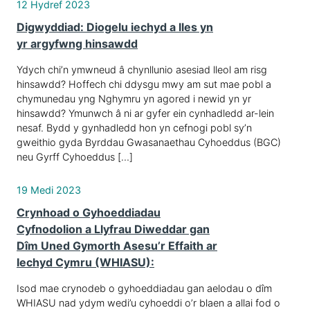
12 Hydref 2023
Digwyddiad: Diogelu iechyd a lles yn
yr argyfwng hinsawdd
Ydych chi’n ymwneud â chynllunio asesiad lleol am risg
hinsawdd? Hoffech chi ddysgu mwy am sut mae pobl a
chymunedau yng Nghymru yn agored i newid yn yr
hinsawdd? Ymunwch â ni ar gyfer ein cynhadledd ar-lein
nesaf. Bydd y gynhadledd hon yn cefnogi pobl sy’n
gweithio gyda Byrddau Gwasanaethau Cyhoeddus (BGC)
neu Gyrff Cyhoeddus […]
19 Medi 2023
Crynhoad o Gyhoeddiadau
Cyfnodolion a Llyfrau Diweddar gan
Dîm Uned Gymorth Asesu’r Effaith ar
Iechyd Cymru (WHIASU):
Isod mae crynodeb o gyhoeddiadau gan aelodau o dîm
WHIASU nad ydym wedi’u cyhoeddi o’r blaen a allai fod o