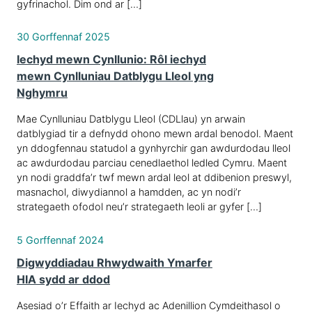
gyfrinachol. Dim ond ar […]
30 Gorffennaf 2025
Iechyd mewn Cynllunio: Rôl iechyd
mewn Cynlluniau Datblygu Lleol yng
Nghymru
Mae Cynlluniau Datblygu Lleol (CDLlau) yn arwain
datblygiad tir a defnydd ohono mewn ardal benodol. Maent
yn ddogfennau statudol a gynhyrchir gan awdurdodau lleol
ac awdurdodau parciau cenedlaethol ledled Cymru. Maent
yn nodi graddfa’r twf mewn ardal leol at ddibenion preswyl,
masnachol, diwydiannol a hamdden, ac yn nodi’r
strategaeth ofodol neu’r strategaeth leoli ar gyfer […]
5 Gorffennaf 2024
Digwyddiadau Rhwydwaith Ymarfer
HIA sydd ar ddod
Asesiad o’r Effaith ar Iechyd ac Adenillion Cymdeithasol o