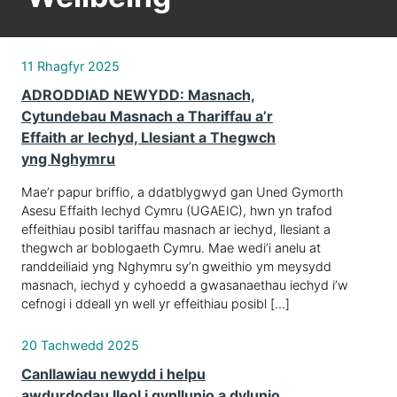
11 Rhagfyr 2025
ADRODDIAD NEWYDD: Masnach,
Cytundebau Masnach a Thariffau a’r
Effaith ar Iechyd, Llesiant a Thegwch
yng Nghymru
Mae’r papur briffio, a ddatblygwyd gan Uned Gymorth
Asesu Effaith Iechyd Cymru (UGAEIC), hwn yn trafod
effeithiau posibl tariffau masnach ar iechyd, llesiant a
thegwch ar boblogaeth Cymru. Mae wedi’i anelu at
randdeiliaid yng Nghymru sy’n gweithio ym meysydd
masnach, iechyd y cyhoedd a gwasanaethau iechyd i’w
cefnogi i ddeall yn well yr effeithiau posibl […]
20 Tachwedd 2025
Canllawiau newydd i helpu
awdurdodau lleol i gynllunio a dylunio