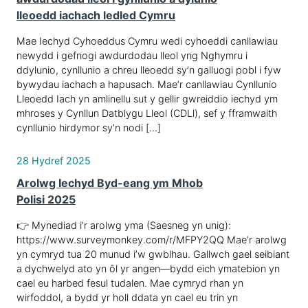
lleoedd iachach ledled Cymru
Mae Iechyd Cyhoeddus Cymru wedi cyhoeddi canllawiau
newydd i gefnogi awdurdodau lleol yng Nghymru i
ddylunio, cynllunio a chreu lleoedd sy’n galluogi pobl i fyw
bywydau iachach a hapusach. Mae’r canllawiau Cynllunio
Lleoedd Iach yn amlinellu sut y gellir gwreiddio iechyd ym
mhroses y Cynllun Datblygu Lleol (CDLl), sef y fframwaith
cynllunio hirdymor sy’n nodi […]
28 Hydref 2025
Arolwg Iechyd Byd-eang ym Mhob
Polisi 2025
👉 Mynediad i’r arolwg yma (Saesneg yn unig):
https://www.surveymonkey.com/r/MFPY2QQ Mae’r arolwg
yn cymryd tua 20 munud i’w gwblhau. Gallwch gael seibiant
a dychwelyd ato yn ôl yr angen—bydd eich ymatebion yn
cael eu harbed fesul tudalen. Mae cymryd rhan yn
wirfoddol, a bydd yr holl ddata yn cael eu trin yn