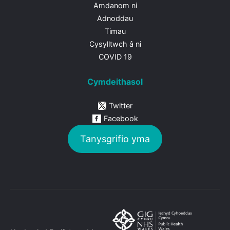
Amdanom ni
Adnoddau
Timau
Cysylltwch â ni
COVID 19
Cymdeithasol
Twitter
Facebook
Tanysgrifio yma