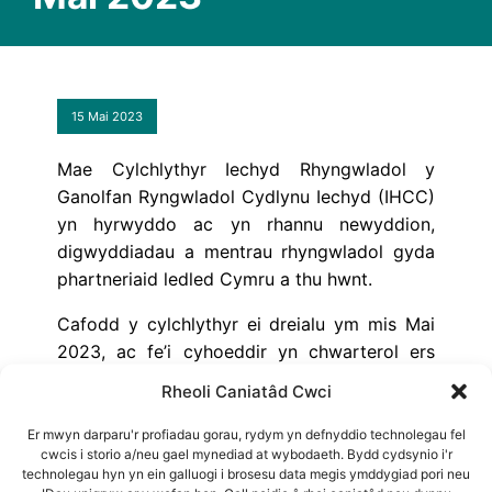
15 Mai 2023
Mae Cylchlythyr Iechyd Rhyngwladol y
Ganolfan Ryngwladol Cydlynu Iechyd (IHCC)
yn hyrwyddo ac yn rhannu newyddion,
digwyddiadau a mentrau rhyngwladol gyda
phartneriaid ledled Cymru a thu hwnt.
Cafodd y cylchlythyr ei dreialu ym mis Mai
2023, ac fe’i cyhoeddir yn chwarterol ers
hynny.
Rheoli Caniatâd Cwci
Gweler y rhifyn diweddaraf yma.
Er mwyn darparu'r profiadau gorau, rydym yn defnyddio technolegau fel
cwcis i storio a/neu gael mynediad at wybodaeth. Bydd cydsynio i'r
Awduron
: Laura Holt, Daniela Stewart
technolegau hyn yn ein galluogi i brosesu data megis ymddygiad pori neu