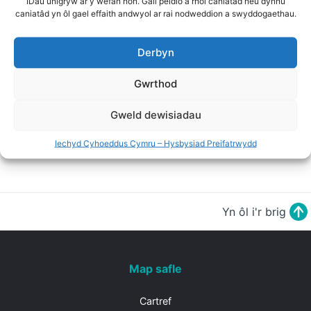
IDau unigryw ar y wefan hon. Gall peidio â rhoi caniatâd neu dynnu
caniatâd yn ôl gael effaith andwyol ar rai nodweddion a swyddogaethau.
Cylchlythyr Peilot - Cymraeg
Derbyn
Cylchlythyr Peilot - Saesneg
Gwrthod
Gweld dewisiadau
Chwilio'r holl adnoddau
Iechyd Cyhoeddus Cymru – Hysbysiad Preifatrwydd
Yn ôl i'r brig
Map safle
Cartref