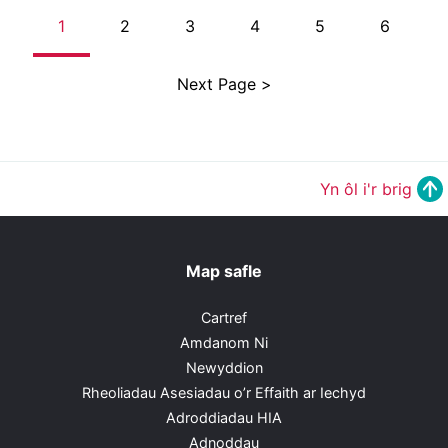
1
2
3
4
5
6
Next Page >
Yn ôl i'r brig
Map safle
Cartref
Amdanom Ni
Newyddion
Rheoliadau Asesiadau o’r Effaith ar Iechyd
Adroddiadau HIA
Adnoddau