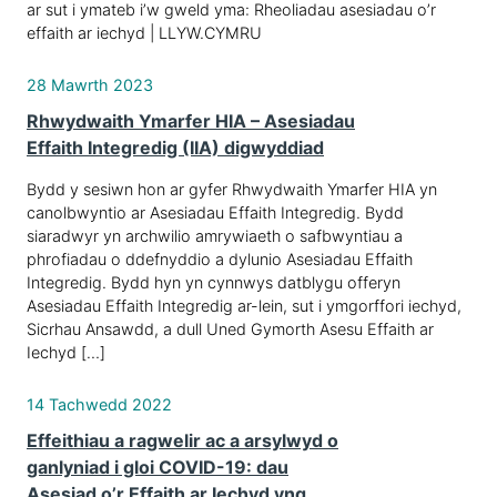
ar sut i ymateb i’w gweld yma: Rheoliadau asesiadau o’r
effaith ar iechyd | LLYW.CYMRU
28 Mawrth 2023
Rhwydwaith Ymarfer HIA – Asesiadau
Effaith Integredig (IIA) digwyddiad
Bydd y sesiwn hon ar gyfer Rhwydwaith Ymarfer HIA yn
canolbwyntio ar Asesiadau Effaith Integredig. Bydd
siaradwyr yn archwilio amrywiaeth o safbwyntiau a
phrofiadau o ddefnyddio a dylunio Asesiadau Effaith
Integredig. Bydd hyn yn cynnwys datblygu offeryn
Asesiadau Effaith Integredig ar-lein, sut i ymgorffori iechyd,
Sicrhau Ansawdd, a dull Uned Gymorth Asesu Effaith ar
Iechyd […]
14 Tachwedd 2022
Effeithiau a ragwelir ac a arsylwyd o
ganlyniad i gloi COVID-19: dau
Asesiad o’r Effaith ar Iechyd yng