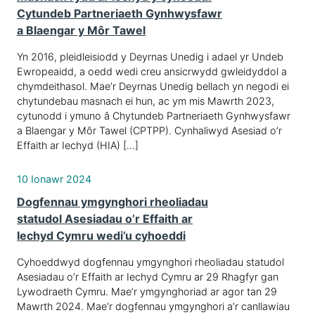
Cytundeb Partneriaeth Gynhwysfawr
a Blaengar y Môr Tawel
Yn 2016, pleidleisiodd y Deyrnas Unedig i adael yr Undeb
Ewropeaidd, a oedd wedi creu ansicrwydd gwleidyddol a
chymdeithasol. Mae’r Deyrnas Unedig bellach yn negodi ei
chytundebau masnach ei hun, ac ym mis Mawrth 2023,
cytunodd i ymuno â Chytundeb Partneriaeth Gynhwysfawr
a Blaengar y Môr Tawel (CPTPP). Cynhaliwyd Asesiad o’r
Effaith ar Iechyd (HIA) […]
10 Ionawr 2024
Dogfennau ymgynghori rheoliadau
statudol Asesiadau o’r Effaith ar
Iechyd Cymru wedi’u cyhoeddi
Cyhoeddwyd dogfennau ymgynghori rheoliadau statudol
Asesiadau o’r Effaith ar Iechyd Cymru ar 29 Rhagfyr gan
Lywodraeth Cymru. Mae’r ymgynghoriad ar agor tan 29
Mawrth 2024. Mae’r dogfennau ymgynghori a’r canllawiau