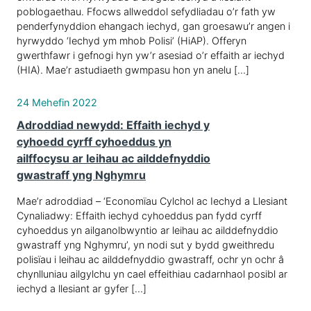
poblogaethau. Ffocws allweddol sefydliadau o’r fath yw
penderfynyddion ehangach iechyd, gan groesawu’r angen i
hyrwyddo ‘Iechyd ym mhob Polisi’ (HiAP). Offeryn
gwerthfawr i gefnogi hyn yw’r asesiad o’r effaith ar iechyd
(HIA). Mae’r astudiaeth gwmpasu hon yn anelu […]
24 Mehefin 2022
Adroddiad newydd: Effaith iechyd y
cyhoedd cyrff cyhoeddus yn
ailffocysu ar leihau ac ailddefnyddio
gwastraff yng Nghymru
Mae’r adroddiad – ‘Economïau Cylchol ac Iechyd a Llesiant
Cynaliadwy: Effaith iechyd cyhoeddus pan fydd cyrff
cyhoeddus yn ailganolbwyntio ar leihau ac ailddefnyddio
gwastraff yng Nghymru’, yn nodi sut y bydd gweithredu
polisïau i leihau ac ailddefnyddio gwastraff, ochr yn ochr â
chynlluniau ailgylchu yn cael effeithiau cadarnhaol posibl ar
iechyd a llesiant ar gyfer […]