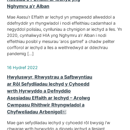
Nghymru a’r Alban
Mae Asesu’r Effaith ar Iechyd yn ymagwedd allweddol a
ddefnyddir yn rhyngwladol i nodi effeithiau cadarnhaol a
negyddol polisïau, cynlluniau a chynigion ar iechyd a lles. Yn
2020, cynhaliwyd HIA yng Nghymru a’r Alban i nodi
effeithiau posibl y mesurau ‘aros gartref’ a chadw pellter
corfforol ar iechyd a lles a weithredwyd ar ddechrau
pandemig […]
16 Hydref 2022
Hwyluswyr, Rhwystrau a Safbwyntiau
ar Rôl Sefydliadau Iechyd y Cyhoedd
wrth Hyrwyddo a Defnyddio
Asesiadau Effaith ar Iechyd – Arolwg
Cwmpasu Rhithwir Rhyngwladol a
Chyfweliadau Arbenigol￼
Mae gan sefydliadau iechyd y cyhoedd rôl bwysig i’w
chwarae wrth hyrwyddo a diogelu iechyd a llesiant