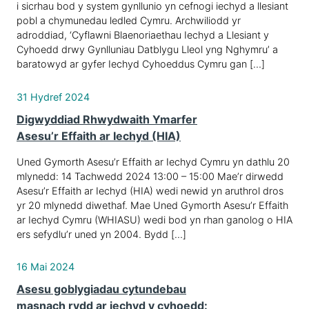
i sicrhau bod y system gynllunio yn cefnogi iechyd a llesiant
pobl a chymunedau ledled Cymru. Archwiliodd yr
adroddiad, ‘Cyflawni Blaenoriaethau Iechyd a Llesiant y
Cyhoedd drwy Gynlluniau Datblygu Lleol yng Nghymru’ a
baratowyd ar gyfer Iechyd Cyhoeddus Cymru gan […]
31 Hydref 2024
Digwyddiad Rhwydwaith Ymarfer
Asesu’r Effaith ar Iechyd (HIA)
Uned Gymorth Asesu’r Effaith ar Iechyd Cymru yn dathlu 20
mlynedd: 14 Tachwedd 2024 13:00 – 15:00 Mae’r dirwedd
Asesu’r Effaith ar Iechyd (HIA) wedi newid yn aruthrol dros
yr 20 mlynedd diwethaf. Mae Uned Gymorth Asesu’r Effaith
ar Iechyd Cymru (WHIASU) wedi bod yn rhan ganolog o HIA
ers sefydlu’r uned yn 2004. Bydd […]
16 Mai 2024
Asesu goblygiadau cytundebau
masnach rydd ar iechyd y cyhoedd: