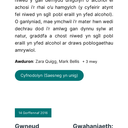
niwed y gall defnydd unigolyn o alcohol ei
achosi i’r rhai o’u hamgylch (y cyfeirir atynt
fel niwed yn sgîl pobl eraill yn yfed alcohol).
O ganlyniad, mae ymchwil i’r mater hwn wedi
dechrau dod i’r amlwg gan dynnu sylw at
natur, graddfa a chost niwed yn sgîl pobl
eraill yn yfed alcohol ar draws poblogaethau
amrywiol.
Awduron
: Zara Quigg, Mark Bellis
+ 3 mwy
Cyfnodolyn (Saesneg yn unig)
14 Gorffennaf 2016
Gwneud Gwahaniaeth: