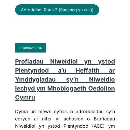
Adroddiad: Rhan 2 (Saesneg yn unig)
13 Ionawr 2016
Profiadau Niweidiol yn ystod
Plentyndod a’u Heffaith ar
Ymddygiadau sy’n Niweidio
Iechyd ym Mhoblogaeth Oedolion
Cymru
Dyma un mewn cyfres o adroddiadau sy’n
edrych ar nifer yr achosion o Brofiadau
Niweidiol yn ystod Plentyndod (ACE) ym