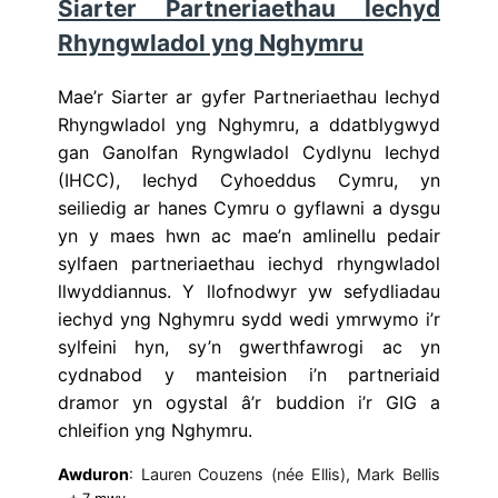
Siarter Partneriaethau Iechyd
Rhyngwladol yng Nghymru
Mae’r Siarter ar gyfer Partneriaethau Iechyd
Rhyngwladol yng Nghymru, a ddatblygwyd
gan Ganolfan Ryngwladol Cydlynu Iechyd
(IHCC), Iechyd Cyhoeddus Cymru, yn
seiliedig ar hanes Cymru o gyflawni a dysgu
yn y maes hwn ac mae’n amlinellu pedair
sylfaen partneriaethau iechyd rhyngwladol
llwyddiannus. Y llofnodwyr yw sefydliadau
iechyd yng Nghymru sydd wedi ymrwymo i’r
sylfeini hyn, sy’n gwerthfawrogi ac yn
cydnabod y manteision i’n partneriaid
dramor yn ogystal â’r buddion i’r GIG a
chleifion yng Nghymru.
Awduron
: Lauren Couzens (née Ellis), Mark Bellis