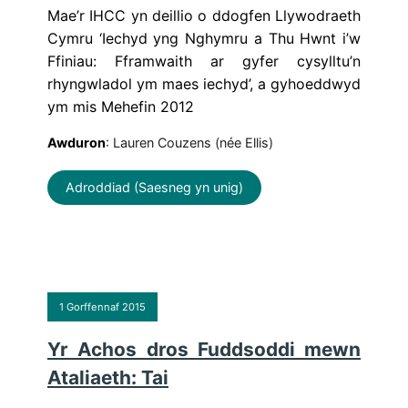
Mae’r IHCC yn deillio o ddogfen Llywodraeth
Cymru ‘Iechyd yng Nghymru a Thu Hwnt i’w
Ffiniau: Fframwaith ar gyfer cysylltu’n
rhyngwladol ym maes iechyd’, a gyhoeddwyd
ym mis Mehefin 2012
Awduron
: Lauren Couzens (née Ellis)
Adroddiad (Saesneg yn unig)
1 Gorffennaf 2015
Yr Achos dros Fuddsoddi mewn
Ataliaeth: Tai