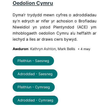
Oedolion Cymru
Dyma’r trydydd mewn cyfres o adroddiadau
sy’n edrych ar nifer yr achosion o Brofiadau
Niweidiol yn ystod Plentyndod (ACE) ym
mhoblogaeth oedolion Cymru a’u heffaith ar
iechyd a lles ar draws cwrs bywyd.
Awduron
: Kathryn Ashton, Mark Bellis
+ 4 mwy
Ffeithlun - Saesneg
Adroddiad - Saesneg
Ffeithlun - Cymraeg
Adroddiad - Cymraeg