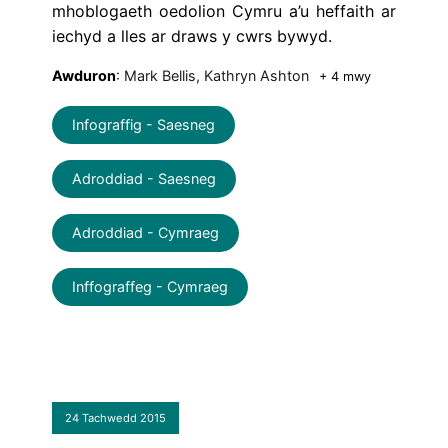
mhoblogaeth oedolion Cymru a’u heffaith ar
iechyd a lles ar draws y cwrs bywyd.
Awduron
: Mark Bellis, Kathryn Ashton
+ 4 mwy
Infograffig - Saesneg
Adroddiad - Saesneg
Adroddiad - Cymraeg
Inffograffeg - Cymraeg
24 Tachwedd 2015