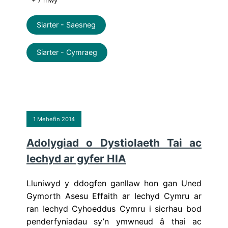
+ 7 mwy
Siarter - Saesneg
Siarter - Cymraeg
1 Mehefin 2014
Adolygiad o Dystiolaeth Tai ac
Iechyd ar gyfer HIA
Lluniwyd y ddogfen ganllaw hon gan Uned
Gymorth Asesu Effaith ar Iechyd Cymru ar
ran Iechyd Cyhoeddus Cymru i sicrhau bod
penderfyniadau sy’n ymwneud â thai ac