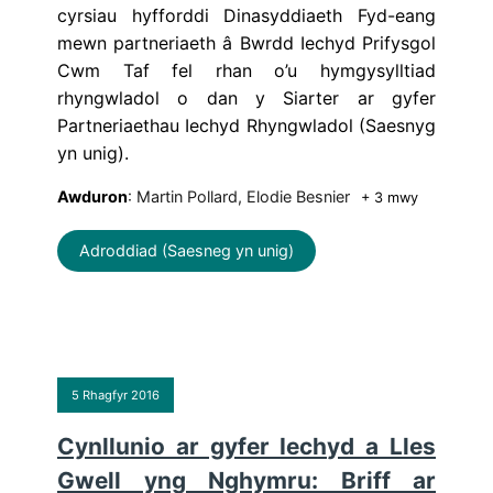
cyrsiau hyfforddi Dinasyddiaeth Fyd-eang
mewn partneriaeth â Bwrdd Iechyd Prifysgol
Cwm Taf fel rhan o’u hymgysylltiad
rhyngwladol o dan y Siarter ar gyfer
Partneriaethau Iechyd Rhyngwladol (Saesnyg
yn unig).
Awduron
: Martin Pollard, Elodie Besnier
+ 3 mwy
Adroddiad (Saesneg yn unig)
5 Rhagfyr 2016
Cynllunio ar gyfer Iechyd a Lles
Gwell yng Nghymru: Briff ar