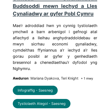
Buddsoddi mewn Iechyd a Lles
Cynaliadwy ar gyfer Pobl Cymru
Mae’r adroddiad hwn yn cynnig tystiolaeth
ymchwil a barn arbenigol i gefnogi atal
afiechyd a lleihau anghydraddoldebau er
mwyn sicrhau economi gynaliadwy,
cymdeithas ffyniannus a’r iechyd a’r lles
gorau posibl ar gyfer y genhedlaeth
bresennol a chenedlaethau’r dyfodol yng
Nghymru.
Awduron
: Mariana Dyakova, Teri Knight
+ 1 mwy
Infograffig - Saesneg
Tystiolaeth Ategol - Saesneg