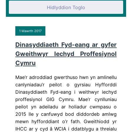
Hidlyddion Toglo
1 Mawrth 2017
Dinasyddiaeth Fyd-eang ar gyfer
Gweithwyr Iechyd Proffesiynol
Cymru
Mae’r adroddiad gwerthuso hwn yn amlinellu
canlyniadau’r peilot o gyrsiau Hyfforddi
Dinasyddiaeth Fyd-eang i weithwyr iechyd
proffesiynol GIG Cymru. Mae’r cynlluniau
peilot yn adeiladu ar holiadur cwmpasu o
2015 lle y canfuwyd bod diddordeb amlwg
mewn hyfforddiant o’r fath. Gweithiodd yr
IHCC ar y cyd â WCIA i ddatblygu a threialu