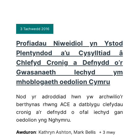
3 Tachwedd 2016
Profiadau Niweidiol yn Ystod
Plentyndod a’u Cysylltiad â
Chlefyd Cronig a Defnydd o’r
Gwasanaeth Iechyd ym
mhoblogaeth oedolion Cymru
Nod yr adroddiad hwn yw archwilio’r
berthynas rhwng ACE a datblygu clefydau
cronig a’r defnydd o ofal iechyd gan
oedolion yng Nghymru.
Awduron
: Kathryn Ashton, Mark Bellis
+ 3 mwy