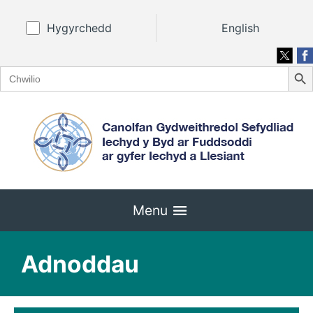
Hygyrchedd
English
Search
Search
for:
Menu
Adnoddau