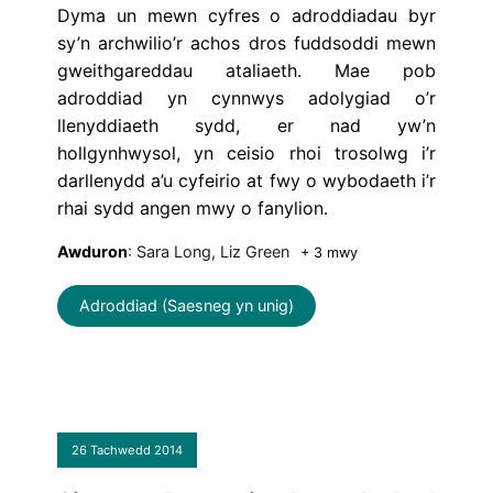
Dyma un mewn cyfres o adroddiadau byr
sy’n archwilio’r achos dros fuddsoddi mewn
gweithgareddau ataliaeth. Mae pob
adroddiad yn cynnwys adolygiad o’r
llenyddiaeth sydd, er nad yw’n
hollgynhwysol, yn ceisio rhoi trosolwg i’r
darllenydd a’u cyfeirio at fwy o wybodaeth i’r
rhai sydd angen mwy o fanylion.
Awduron
: Sara Long, Liz Green
+ 3 mwy
Adroddiad (Saesneg yn unig)
26 Tachwedd 2014