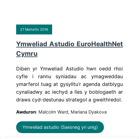
27 Mehefin 2016
Ymweliad Astudio EuroHealthNet
Cymru
Diben yr Ymweliad Astudio hwn oedd rhoi
cyfle i rannu syniadau ac ymagweddau
ymarferol tuag at gysylltu’r agenda datblygu
cynaliadwy ac iechyd a lles y boblogaeth ar
draws cyd-destunau strategol a gweithredol.
Awduron
: Malcolm Ward, Mariana Dyakova
Ymweliad astudio (Saesneg yn unig)