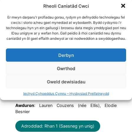
Rheoli Caniatâd Cwci
Er mwyn darparu'r profiadau gorau, rydym yn defnyddio technolegau fel
cwcis i storio a/neu gael mynediad at wybodaeth. Bydd cydsynio i'r
30 Mawrth 2016
technolegau hyn yn ein galluogi i brosesu data megis ymddygiad pori neu
IDau unigryw ar y wefan hon. Gall peidio â rhoi caniatâd neu dynnu
caniatâd yn ôl gael effaith andwyol ar rai nodweddion a swyddogaethau.
Cyllid Ewropeaidd ar gyfer Iechyd
yng Nghymru
Derbyn
Y catalog ariannu hwn yw’r cyntaf mewn
Gwrthod
cyfres o ddeunyddiau gwybodaeth i gysylltu
cyfleoedd ariannu allweddol yr Undeb
Gweld dewisiadau
Ewropeaidd (UE) â blaenoriaethau iechyd a
lles Cymru.
Iechyd Cyhoeddus Cymru – Hysbysiad Preifatrwydd
Awduron
: Lauren Couzens (née Ellis), Elodie
Besnier
Adroddiad: Rhan 1 (Saesneg yn unig)