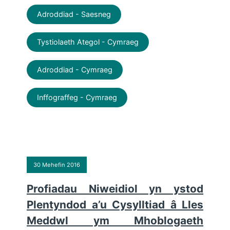
Adroddiad - Saesneg
Tystiolaeth Ategol - Cymraeg
Adroddiad - Cymraeg
Inffograffeg - Cymraeg
30 Mehefin 2016
Profiadau Niweidiol yn ystod
Plentyndod a’u Cysylltiad â Lles
Meddwl ym Mhoblogaeth