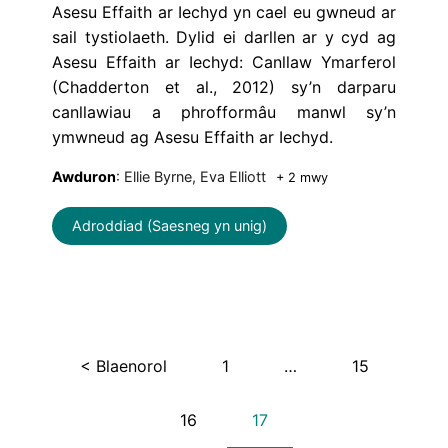
Asesu Effaith ar Iechyd yn cael eu gwneud ar
sail tystiolaeth. Dylid ei darllen ar y cyd ag
Asesu Effaith ar Iechyd: Canllaw Ymarferol
(Chadderton et al., 2012) sy’n darparu
canllawiau a phrofformâu manwl sy’n
ymwneud ag Asesu Effaith ar Iechyd.
Awduron
: Ellie Byrne, Eva Elliott
+ 2 mwy
Adroddiad (Saesneg yn unig)
< Blaenorol
1
…
15
16
17