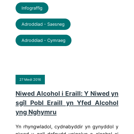
Infograffig
Adroddiad - Saesneg
Adroddiad - Cymraeg
27 Medi 2016
Niwed Alcohol i Eraill: Y Niwed yn
sgîl Pobl Eraill yn Yfed Alcohol
yng Nghymru
Yn rhyngwladol, cydnabyddir yn gynyddol y